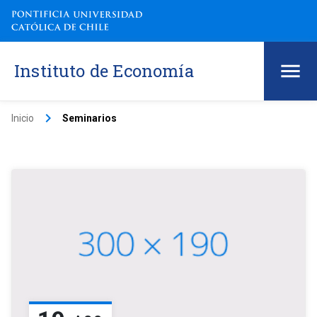
Instituto de Economía
keyboard_arrow_right
Inicio
Seminarios