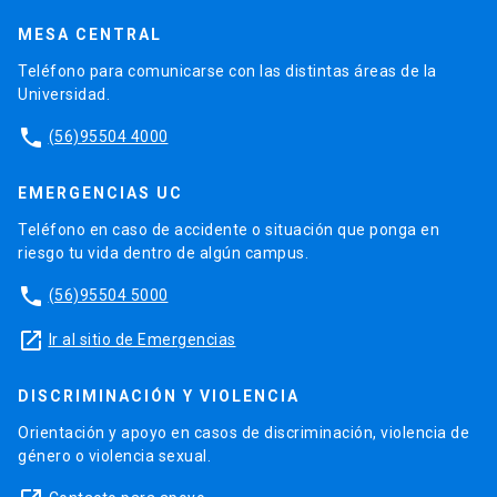
MESA CENTRAL
Teléfono para comunicarse con las distintas áreas de la
Universidad.
phone
(56)95504 4000
EMERGENCIAS UC
Teléfono en caso de accidente o situación que ponga en
riesgo tu vida dentro de algún campus.
phone
(56)95504 5000
launch
Ir al sitio de Emergencias
DISCRIMINACIÓN Y VIOLENCIA
Orientación y apoyo en casos de discriminación, violencia de
género o violencia sexual.