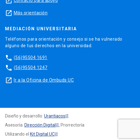
launch
Contacto para apoyo
launch
Más orientación
MEDIACIÓN UNIVERSITARIA
Teléfonos para orientación y consejo si se ha vulnerado
alguno de tus derechos en la universidad.
phone
(56)95504 1691
phone
(56)95504 1247
launch
Ir a la Oficina de Ombuds UC
Diseño y desarrollo:
Urantiacos
Asesoría:
Dirección Digital
, Prorrectoría
Utilizando el
Kit Digital UC