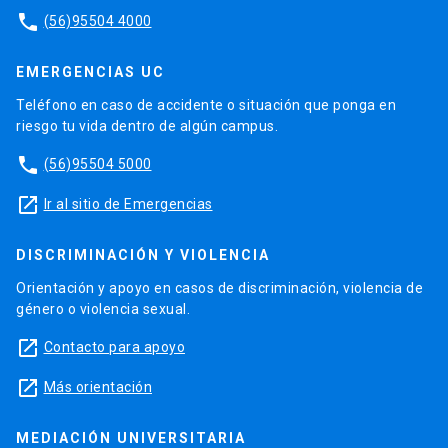
phone
(56)95504 4000
EMERGENCIAS UC
Teléfono en caso de accidente o situación que ponga en
riesgo tu vida dentro de algún campus.
phone
(56)95504 5000
launch
Ir al sitio de Emergencias
DISCRIMINACIÓN Y VIOLENCIA
Orientación y apoyo en casos de discriminación, violencia de
género o violencia sexual.
launch
Contacto para apoyo
launch
Más orientación
MEDIACIÓN UNIVERSITARIA