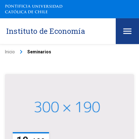
Instituto de Economía
keyboard_arrow_right
Inicio
Seminarios