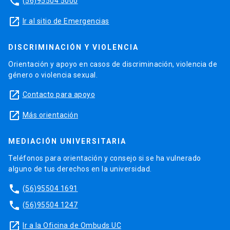
phone
(56)95504 5000
launch
Ir al sitio de Emergencias
DISCRIMINACIÓN Y VIOLENCIA
Orientación y apoyo en casos de discriminación, violencia de
género o violencia sexual.
launch
Contacto para apoyo
launch
Más orientación
MEDIACIÓN UNIVERSITARIA
Teléfonos para orientación y consejo si se ha vulnerado
alguno de tus derechos en la universidad.
phone
(56)95504 1691
phone
(56)95504 1247
launch
Ir a la Oficina de Ombuds UC