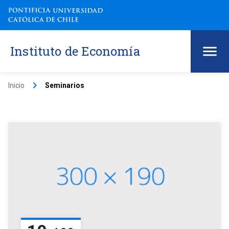
Instituto de Economía
keyboard_arrow_right
Inicio
Seminarios