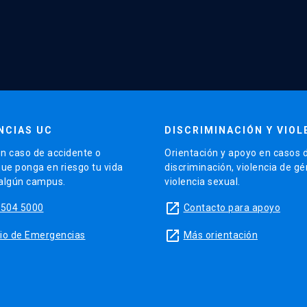
NCIAS UC
DISCRIMINACIÓN Y VIOL
n caso de accidente o
Orientación y apoyo en casos 
que ponga en riesgo tu vida
discriminación, violencia de g
 algún campus.
violencia sexual.
launch
5504 5000
Contacto para apoyo
launch
sitio de Emergencias
Más orientación