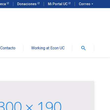
teca
Donaciones
Mi Portal UC
Correo
arrow_drop_down
search
Contacto
Working at Econ UC