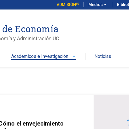
ADMISIÓN
Medios
arrow_drop_down
Biblio
o de Economía
nomía y Administración UC
Académicos e Investigación
Noticias
arrow_drop_down
 Cómo el envejecimiento