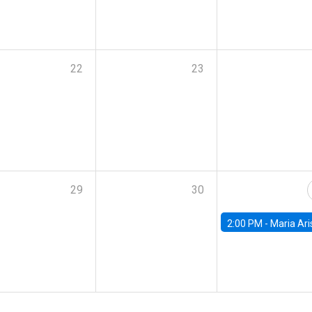
22
23
29
30
2:00 PM -
Maria Aristizabal-Ramirez, FED