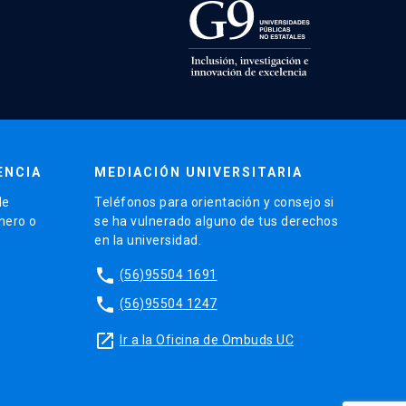
ENCIA
MEDIACIÓN UNIVERSITARIA
de
Teléfonos para orientación y consejo si
énero o
se ha vulnerado alguno de tus derechos
en la universidad.
phone
(56)95504 1691
phone
(56)95504 1247
launch
Ir a la Oficina de Ombuds UC