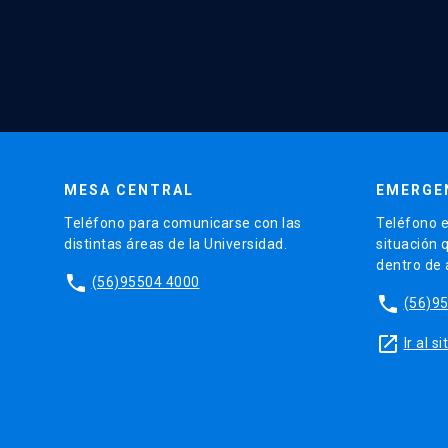
MESA CENTRAL
EMERGE
Teléfono para comunicarse con las
Teléfono e
distintas áreas de la Universidad.
situación 
dentro de
phone
(56)95504 4000
phone
(56)9
launch
Ir al 