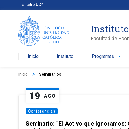
Ir al sitio UC
Institut
Facultad de Eco
Inicio
Instituto
Programas
arrow_drop_down
keyboard_arrow_right
Inicio
Seminarios
19
AGO
Conferencias
Seminario: “El Activo que Ignoramos: