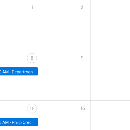
1
2
9
8
0 AM -
Department Seminar: James Robinson
16
15
0 AM -
Philip Oreopolous, University of Toronto