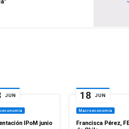
ia”
3
18
JUN
JUN
oeconomía
Macroeconomía
entación IPoM junio
Francisca Pérez, F