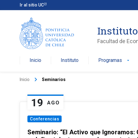
Ir al sitio UC
Institut
Facultad de Eco
Inicio
Instituto
Programas
arrow_drop_down
keyboard_arrow_right
Inicio
Seminarios
19
AGO
Conferencias
Seminario: “El Activo que Ignoramos: