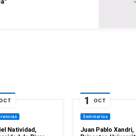
ia”
1
OCT
OCT
erencias
Seminarios
el Natividad,
Juan Pablo Xandri,