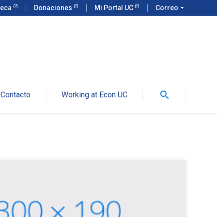
teca
Donaciones
Mi Portal UC
Correo
arrow_drop_down
search
Contacto
Working at Econ UC