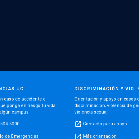
NCIAS UC
DISCRIMINACIÓN Y VIOL
n caso de accidente o
Orientación y apoyo en casos 
que ponga en riesgo tu vida
discriminación, violencia de g
 algún campus.
violencia sexual.
launch
5504 5000
Contacto para apoyo
launch
sitio de Emergencias
Más orientación