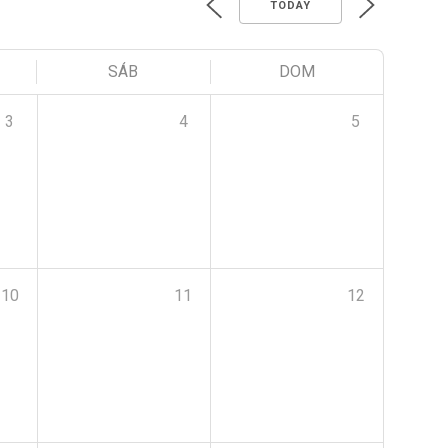
TODAY
SÁB
DOM
3
4
5
10
11
12