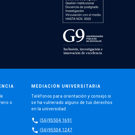
ENCIA
MEDIACIÓN UNIVERSITARIA
de
Teléfonos para orientación y consejo si
énero o
se ha vulnerado alguno de tus derechos
en la universidad.
phone
(56)95504 1691
phone
(56)95504 1247