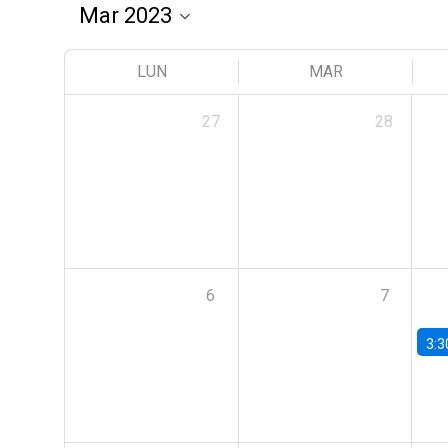
LUN
MAR
27
28
6
7
3:3