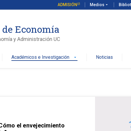
ADMISIÓN
Medios
arrow_drop_down
Biblio
o de Economía
nomía y Administración UC
Académicos e Investigación
Noticias
arrow_drop_down
 Cómo el envejecimiento