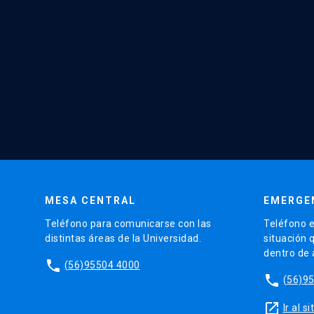
MESA CENTRAL
EMERGE
Teléfono para comunicarse con las
Teléfono e
distintas áreas de la Universidad.
situación 
dentro de
phone
(56)95504 4000
phone
(56)9
launch
Ir al 