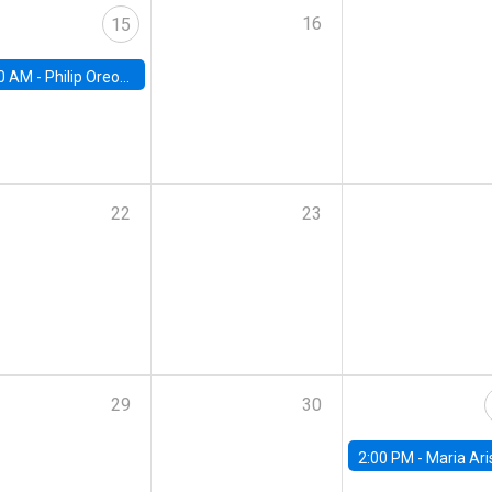
16
15
0 AM -
Philip Oreopolous, University of Toronto
22
23
29
30
2:00 PM -
Maria Aristizabal-Ramirez, FED