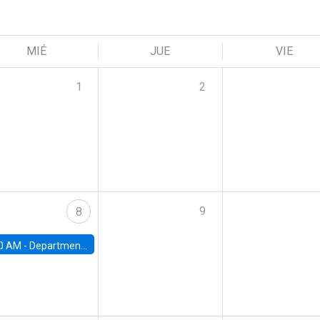
MIÉ
JUE
VIE
1
2
9
8
0 AM -
Department Seminar: James Robinson