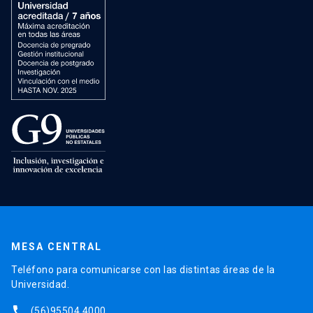
MESA CENTRAL
Teléfono para comunicarse con las distintas áreas de la
Universidad.
phone
(56)95504 4000