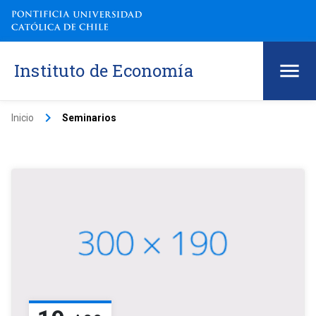
Instituto de Economía
keyboard_arrow_right
Inicio
Seminarios