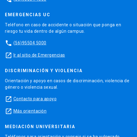
EMERGENCIAS UC
Teléfono en caso de accidente o situación que ponga en
riesgo tu vida dentro de algún campus.
phone
(56)95504 5000
launch
Ir al sitio de Emergencias
DISCRIMINACIÓN Y VIOLENCIA
Orientación y apoyo en casos de discriminación, violencia de
género o violencia sexual.
launch
Contacto para apoyo
launch
Más orientación
MEDIACIÓN UNIVERSITARIA
Teléfonos para orientación y consejo si se ha vulnerado