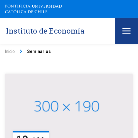
Instituto de Economía
keyboard_arrow_right
Inicio
Seminarios