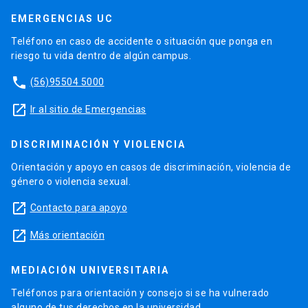
EMERGENCIAS UC
Teléfono en caso de accidente o situación que ponga en
riesgo tu vida dentro de algún campus.
phone
(56)95504 5000
launch
Ir al sitio de Emergencias
DISCRIMINACIÓN Y VIOLENCIA
Orientación y apoyo en casos de discriminación, violencia de
género o violencia sexual.
launch
Contacto para apoyo
launch
Más orientación
MEDIACIÓN UNIVERSITARIA
Teléfonos para orientación y consejo si se ha vulnerado
alguno de tus derechos en la universidad.