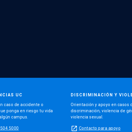
NCIAS UC
DISCRIMINACIÓN Y VIOL
n caso de accidente o
Orientación y apoyo en casos 
que ponga en riesgo tu vida
discriminación, violencia de g
 algún campus.
violencia sexual.
launch
5504 5000
Contacto para apoyo