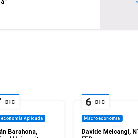
ia”
7
6
DIC
DIC
oeconomía Aplicada
Macroeconomía
án Barahona,
Davide Melcangi, N