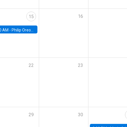
16
15
0 AM -
Philip Oreopolous, University of Toronto
22
23
29
30