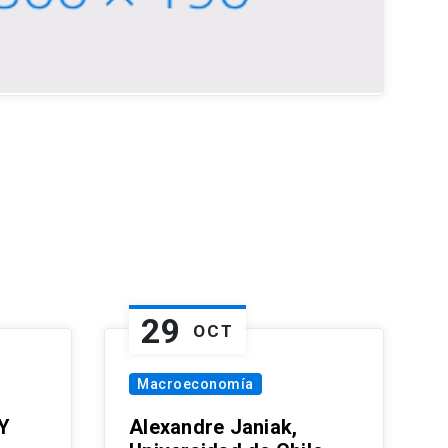
29
OCT
Macroeconomía
Y
Alexandre Janiak,