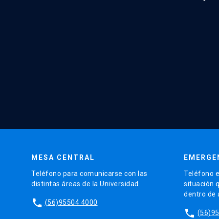
MESA CENTRAL
EMERGE
Teléfono para comunicarse con las
Teléfono e
distintas áreas de la Universidad.
situación 
dentro de
phone
(56)95504 4000
phone
(56)9