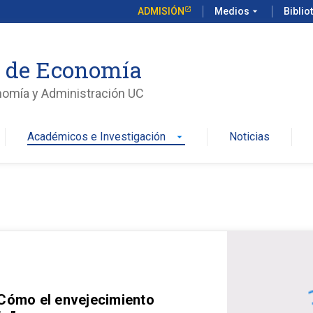
ADMISIÓN
Medios
arrow_drop_down
Biblio
o de Economía
nomía y Administración UC
Académicos e Investigación
Noticias
arrow_drop_down
 Cómo el envejecimiento