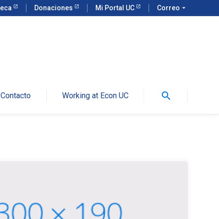
teca
Donaciones
Mi Portal UC
Correo
arrow_drop_down
search
Contacto
Working at Econ UC