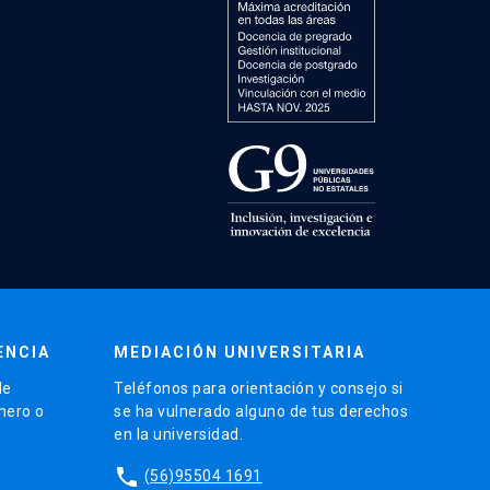
ENCIA
MEDIACIÓN UNIVERSITARIA
de
Teléfonos para orientación y consejo si
énero o
se ha vulnerado alguno de tus derechos
en la universidad.
phone
(56)95504 1691