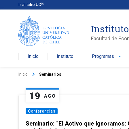
Ir al sitio UC
Institut
Facultad de Eco
Inicio
Instituto
Programas
arrow_drop_down
keyboard_arrow_right
Inicio
Seminarios
19
AGO
Conferencias
Seminario: “El Activo que Ignoramos: