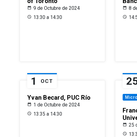
of Toronto
Banc
9 de Octubre de 2024
8 d
13:30 a 14:30
14:
1
2
OCT
Yvan Becard, PUC Río
Micr
1 de Octubre de 2024
Fran
13:35 a 14:30
Univ
25 
13: