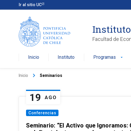
Ir al sitio UC
Institut
Facultad de Eco
Inicio
Instituto
Programas
arrow_drop_down
keyboard_arrow_right
Inicio
Seminarios
19
AGO
Conferencias
Seminario: “El Activo que Ignoramos: