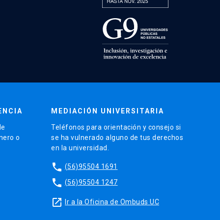
ENCIA
MEDIACIÓN UNIVERSITARIA
de
Teléfonos para orientación y consejo si
énero o
se ha vulnerado alguno de tus derechos
en la universidad.
phone
(56)95504 1691
phone
(56)95504 1247
launch
Ir a la Oficina de Ombuds UC