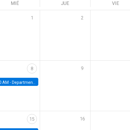
MIÉ
JUE
VIE
1
2
9
8
0 AM -
Department Seminar: James Robinson
16
15