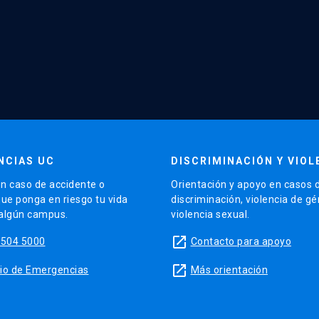
NCIAS UC
DISCRIMINACIÓN Y VIOL
n caso de accidente o
Orientación y apoyo en casos 
que ponga en riesgo tu vida
discriminación, violencia de g
 algún campus.
violencia sexual.
launch
5504 5000
Contacto para apoyo
launch
sitio de Emergencias
Más orientación