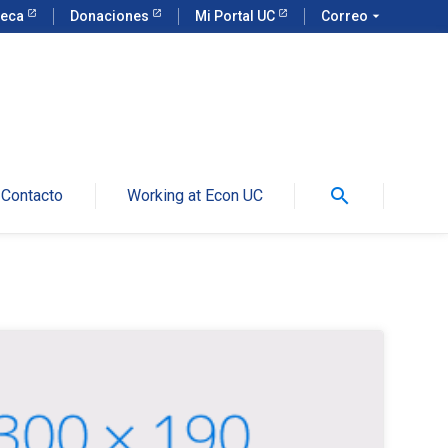
teca
Donaciones
Mi Portal UC
Correo
arrow_drop_down
search
Contacto
Working at Econ UC