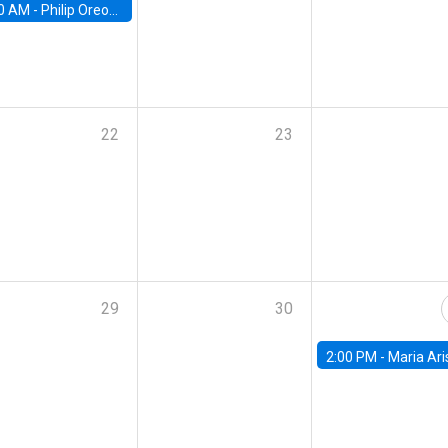
0 AM -
Philip Oreopolous, University of Toronto
22
23
29
30
2:00 PM -
Maria Aristizabal-Ramirez, FED