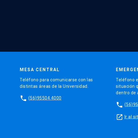
MESA CENTRAL
EMERGE
Teléfono para comunicarse con las
Teléfono e
distintas áreas de la Universidad.
situación 
dentro de
phone
(56)95504 4000
phone
(56)9
launch
Ir al 