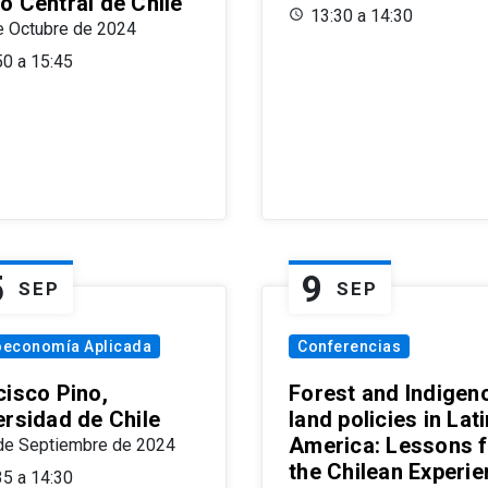
o Central de Chile
13:30 a 14:30
e Octubre de 2024
50 a 15:45
5
9
SEP
SEP
oeconomía Aplicada
Conferencias
cisco Pino,
Forest and Indigen
ersidad de Chile
land policies in Lati
America: Lessons 
de Septiembre de 2024
the Chilean Experi
35 a 14:30