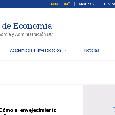
ADMISIÓN
Medios
arrow_drop_down
Biblio
o de Economía
nomía y Administración UC
Académicos e Investigación
Noticias
arrow_drop_down
 Cómo el envejecimiento