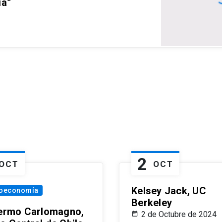
ia”
2
OCT
OCT
Kelsey Jack, UC
oeconomía
Berkeley
lermo Carlomagno,
2 de Octubre de 2024