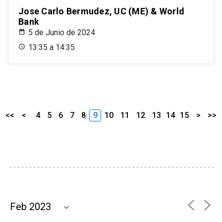
Jose Carlo Bermudez, UC (ME) & World
Bank
5 de Junio de 2024
13:35 a 14:35
<<
<
4
5
6
7
8
9
10
11
12
13
14
15
>
>>