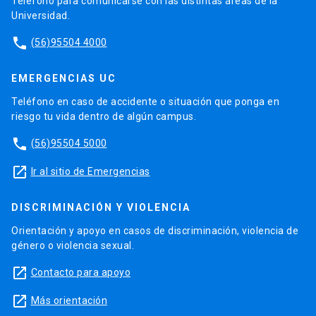
Teléfono para comunicarse con las distintas áreas de la
Universidad.
phone
(56)95504 4000
EMERGENCIAS UC
Teléfono en caso de accidente o situación que ponga en
riesgo tu vida dentro de algún campus.
phone
(56)95504 5000
launch
Ir al sitio de Emergencias
DISCRIMINACIÓN Y VIOLENCIA
Orientación y apoyo en casos de discriminación, violencia de
género o violencia sexual.
launch
Contacto para apoyo
launch
Más orientación