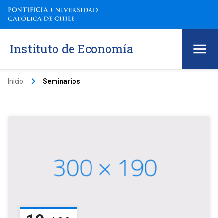
Instituto de Economía
keyboard_arrow_right
Inicio
Seminarios