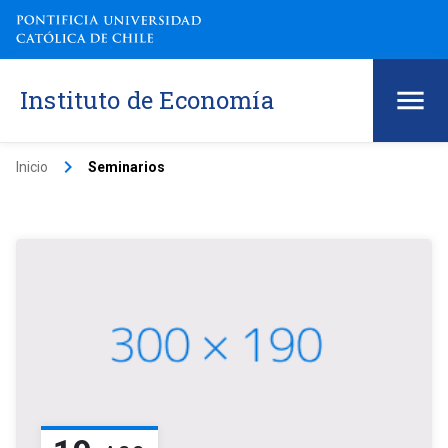
Instituto de Economía
keyboard_arrow_right
Inicio
Seminarios