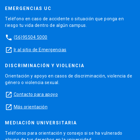
EMERGENCIAS UC
Teléfono en caso de accidente o situación que ponga en
riesgo tu vida dentro de algún campus.
phone
(56)95504 5000
launch
Ir al sitio de Emergencias
DISCRIMINACIÓN Y VIOLENCIA
Orientación y apoyo en casos de discriminación, violencia de
género o violencia sexual.
launch
Contacto para apoyo
launch
Más orientación
MEDIACIÓN UNIVERSITARIA
Teléfonos para orientación y consejo si se ha vulnerado
alguno de tus derechos en la universidad.