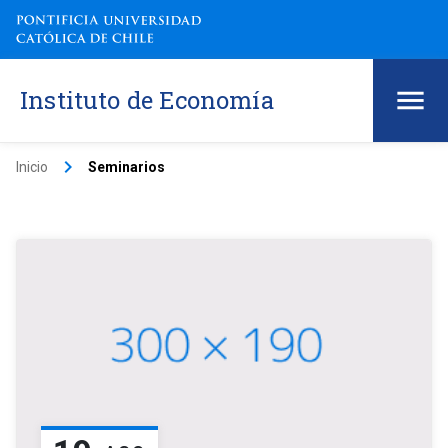
Instituto de Economía
keyboard_arrow_right
Inicio
Seminarios