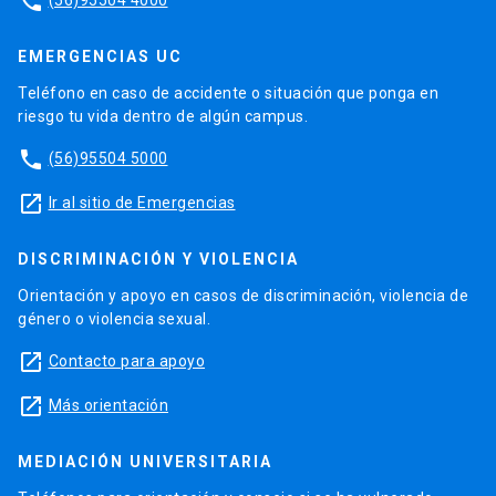
phone
EMERGENCIAS UC
Teléfono en caso de accidente o situación que ponga en
riesgo tu vida dentro de algún campus.
phone
(56)95504 5000
launch
Ir al sitio de Emergencias
DISCRIMINACIÓN Y VIOLENCIA
Orientación y apoyo en casos de discriminación, violencia de
género o violencia sexual.
launch
Contacto para apoyo
launch
Más orientación
MEDIACIÓN UNIVERSITARIA