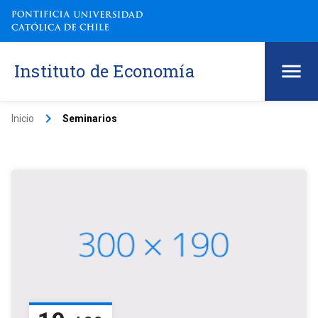
Instituto de Economía
keyboard_arrow_right
Inicio
Seminarios