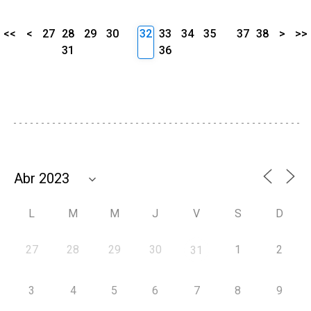
<<
<
27
28
29
30
32
33
34
35
37
38
>
>>
31
36
L
M
M
J
V
S
D
27
28
29
30
1
2
31
3
4
5
6
7
8
9