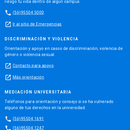
riesgo tu vida dentro de algún campus.
phone
(56)95504 5000
launch
Ir al sitio de Emergencias
DISCRIMINACIÓN Y VIOLENCIA
Orientación y apoyo en casos de discriminación, violencia de
género o violencia sexual.
launch
Contacto para apoyo
launch
Más orientación
MEDIACIÓN UNIVERSITARIA
Teléfonos para orientación y consejo si se ha vulnerado
alguno de tus derechos en la universidad.
phone
(56)95504 1691
phone
(56)95504 1247