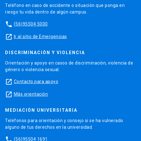
Teléfono en caso de accidente o situación que ponga en
riesgo tu vida dentro de algún campus.
phone
(56)95504 5000
launch
Ir al sitio de Emergencias
DISCRIMINACIÓN Y VIOLENCIA
Orientación y apoyo en casos de discriminación, violencia de
género o violencia sexual.
launch
Contacto para apoyo
launch
Más orientación
MEDIACIÓN UNIVERSITARIA
Teléfonos para orientación y consejo si se ha vulnerado
alguno de tus derechos en la universidad.
phone
(56)95504 1691