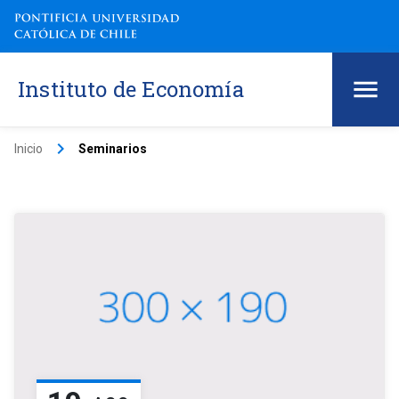
Instituto de Economía
keyboard_arrow_right
Inicio
Seminarios