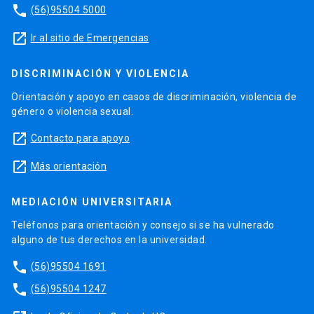
phone
(56)95504 5000
launch
Ir al sitio de Emergencias
DISCRIMINACIÓN Y VIOLENCIA
Orientación y apoyo en casos de discriminación, violencia de
género o violencia sexual.
launch
Contacto para apoyo
launch
Más orientación
MEDIACIÓN UNIVERSITARIA
Teléfonos para orientación y consejo si se ha vulnerado
alguno de tus derechos en la universidad.
phone
(56)95504 1691
phone
(56)95504 1247