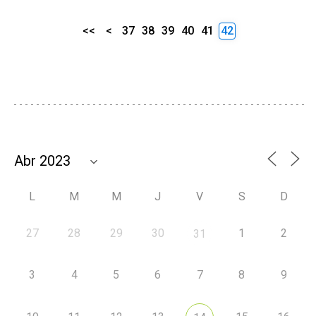
<<
<
37
38
39
40
41
42
L
M
M
J
V
S
D
27
28
29
30
1
2
31
3
4
5
6
7
8
9