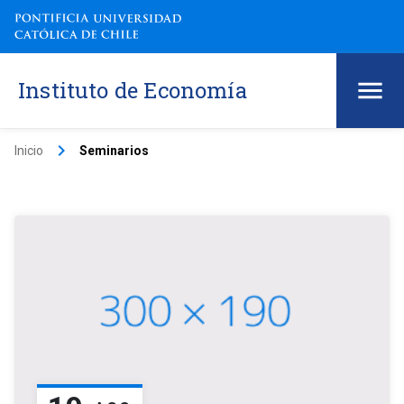
Instituto de Economía
keyboard_arrow_right
Inicio
Seminarios