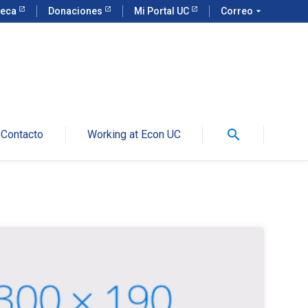
teca
Donaciones
Mi Portal UC
Correo
arrow_drop_down
search
Contacto
Working at Econ UC