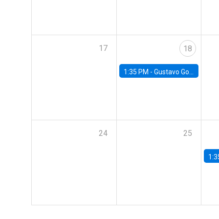
17
18
1:35 PM -
Gustavo González, Banco Central de Chile
24
25
1:3