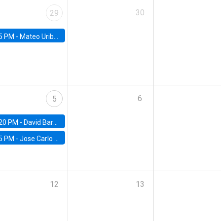
30
29
5 PM -
Mateo Uribe-Castro, Universidad de los Andes (Colombia)
6
5
20 PM -
David Bardey, Universidad de los Andes - CEDE
5 PM -
Jose Carlo Bermudez, UC (ME) & World Bank
12
13