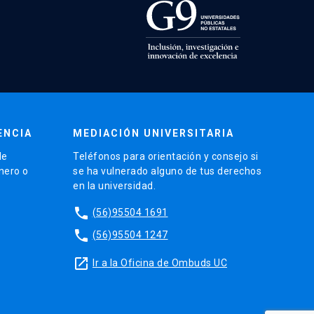
ENCIA
MEDIACIÓN UNIVERSITARIA
de
Teléfonos para orientación y consejo si
énero o
se ha vulnerado alguno de tus derechos
en la universidad.
phone
(56)95504 1691
phone
(56)95504 1247
launch
Ir a la Oficina de Ombuds UC