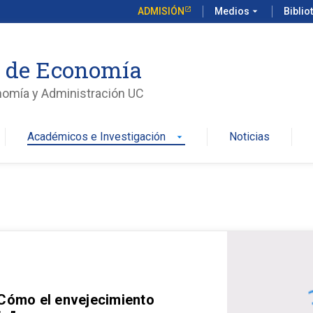
ADMISIÓN
Medios
arrow_drop_down
Biblio
o de Economía
nomía y Administración UC
Académicos e Investigación
Noticias
arrow_drop_down
 Cómo el envejecimiento