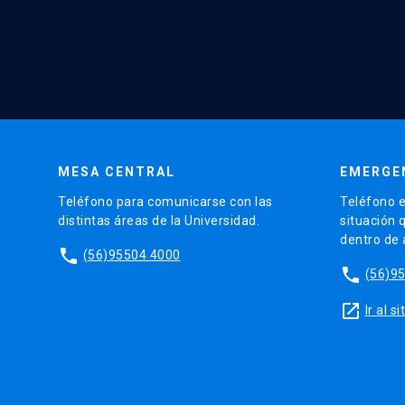
MESA CENTRAL
EMERGE
Teléfono para comunicarse con las
Teléfono e
distintas áreas de la Universidad.
situación 
dentro de
phone
(56)95504 4000
phone
(56)9
launch
Ir al 