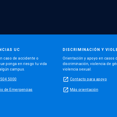
NCIAS UC
DISCRIMINACIÓN Y VIOL
n caso de accidente o
Orientación y apoyo en casos 
que ponga en riesgo tu vida
discriminación, violencia de g
 algún campus.
violencia sexual.
launch
5504 5000
Contacto para apoyo
launch
sitio de Emergencias
Más orientación