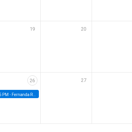
19
20
27
26
5 PM -
Fernanda Rojas Ampuero, University of Wisconsin-Madison