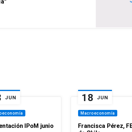
ia”
3
18
JUN
JUN
oeconomía
Macroeconomía
entación IPoM junio
Francisca Pérez, F