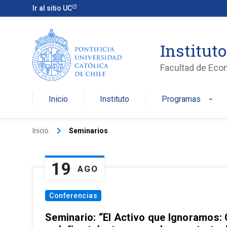
Ir al sitio UC
Institut
Facultad de Eco
Inicio
Instituto
Programas
arrow_drop_down
keyboard_arrow_right
Inicio
Seminarios
19
AGO
Conferencias
Seminario: “El Activo que Ignoramos: