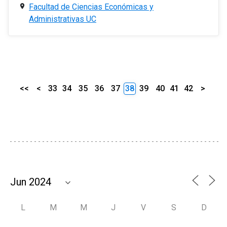
Facultad de Ciencias Económicas y
Administrativas UC
<<
<
33
34
35
36
37
38
39
40
41
42
>
L
M
M
J
V
S
D