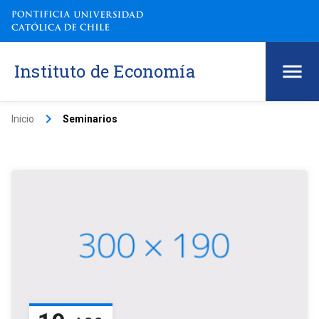
Instituto de Economía
keyboard_arrow_right
Inicio
Seminarios