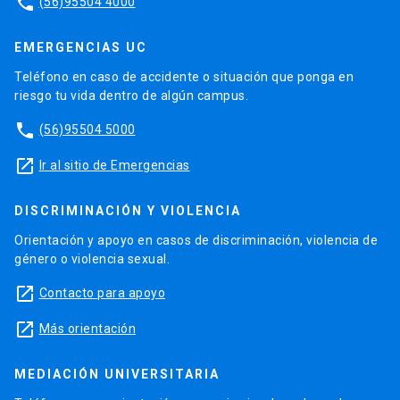
phone
(56)95504 4000
EMERGENCIAS UC
Teléfono en caso de accidente o situación que ponga en
riesgo tu vida dentro de algún campus.
phone
(56)95504 5000
launch
Ir al sitio de Emergencias
DISCRIMINACIÓN Y VIOLENCIA
Orientación y apoyo en casos de discriminación, violencia de
género o violencia sexual.
launch
Contacto para apoyo
launch
Más orientación
MEDIACIÓN UNIVERSITARIA