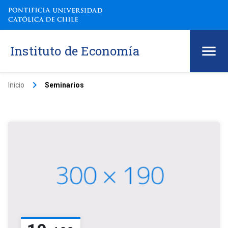
Instituto de Economía
keyboard_arrow_right
Inicio
Seminarios