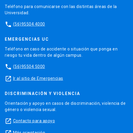
Teléfono para comunicarse con las distintas áreas de la
Universidad.
phone
(56)95504 4000
EMERGENCIAS UC
Teléfono en caso de accidente o situación que ponga en
riesgo tu vida dentro de algún campus.
phone
(56)95504 5000
launch
Ir al sitio de Emergencias
DISCRIMINACIÓN Y VIOLENCIA
Orientación y apoyo en casos de discriminación, violencia de
género o violencia sexual.
launch
Contacto para apoyo
Más orientación