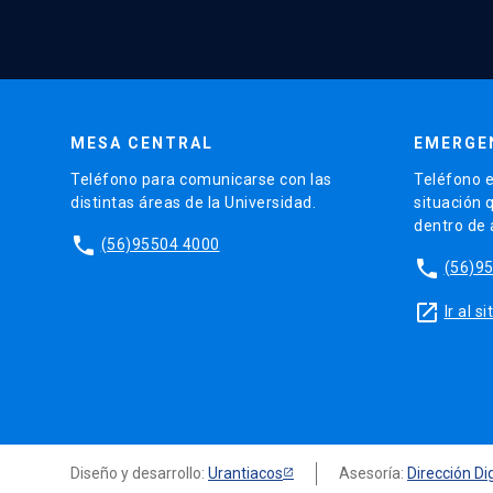
MESA CENTRAL
EMERGE
Teléfono para comunicarse con las
Teléfono e
distintas áreas de la Universidad.
situación 
dentro de
phone
(56)95504 4000
phone
(56)9
launch
Ir al 
Diseño y desarrollo:
Urantiacos
Asesoría:
Dirección Dig