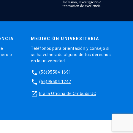
ENCIA
MEDIACIÓN UNIVERSITARIA
de
Teléfonos para orientación y consejo si
énero o
se ha vulnerado alguno de tus derechos
en la universidad.
phone
(56)95504 1691
phone
(56)95504 1247
launch
Ir a la Oficina de Ombuds UC