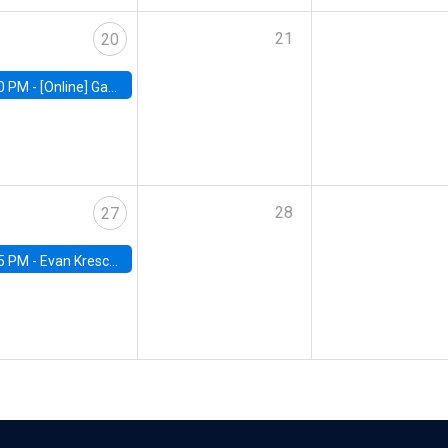
21
20
0 PM -
[Online] Gabriel Englander, World Bank
28
27
5 PM -
Evan Kresch, Oberlin College