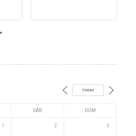
>
TODAY
SÁB
DOM
1
2
3