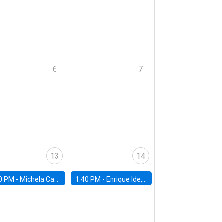
6
7
13
14
0 PM -
Michela Carlana, Harvard Kennedy School
1:40 PM -
Enrique Ide, IESE