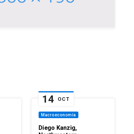
14
OCT
Macroeconomía
Diego Kanzig,