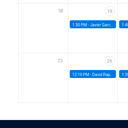
18
19
1:30 PM -
Javier Garcia Cicco, Universidad de San Andres
1:4
25
26
12:10 PM -
David Rappoport, FED Board
1:3