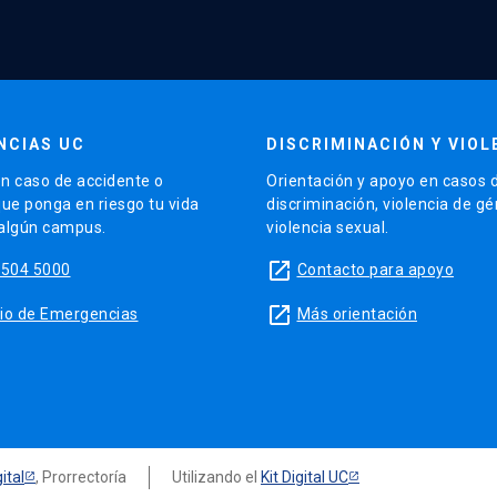
NCIAS UC
DISCRIMINACIÓN Y VIOL
n caso de accidente o
Orientación y apoyo en casos 
que ponga en riesgo tu vida
discriminación, violencia de g
 algún campus.
violencia sexual.
launch
5504 5000
Contacto para apoyo
launch
sitio de Emergencias
Más orientación
ital
, Prorrectoría
Utilizando el
Kit Digital UC