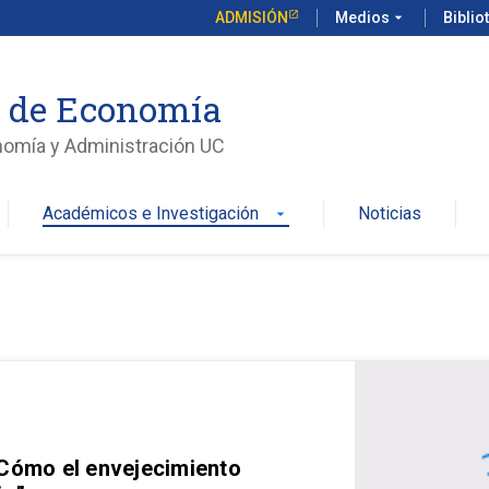
ADMISIÓN
Medios
arrow_drop_down
Biblio
o de Economía
nomía y Administración UC
Académicos e Investigación
Noticias
arrow_drop_down
 Cómo el envejecimiento