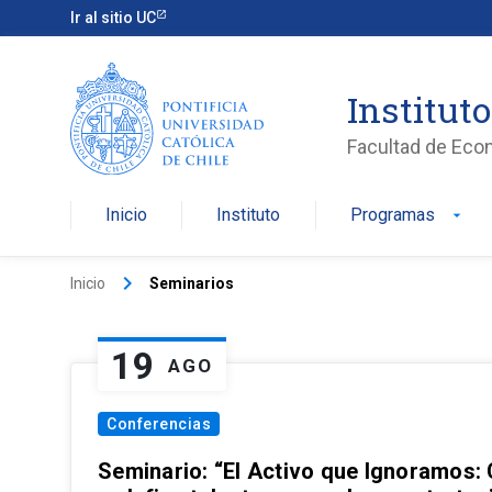
Ir al sitio UC
Institut
Facultad de Eco
Inicio
Instituto
Programas
arrow_drop_down
keyboard_arrow_right
Inicio
Seminarios
19
AGO
Conferencias
Seminario: “El Activo que Ignoramos: