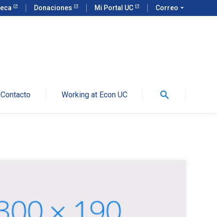
teca
Donaciones
Mi Portal UC
Correo
arrow_drop_down
search
Contacto
Working at Econ UC