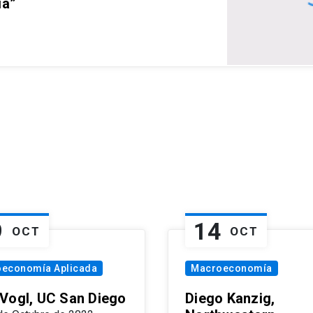
ia”
9
14
OCT
OCT
oeconomía Aplicada
Macroeconomía
Vogl, UC San Diego
Diego Kanzig,