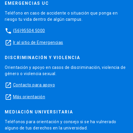
EMERGENCIAS UC
Teléfono en caso de accidente o situación que ponga en
riesgo tu vida dentro de algún campus.
phone
(56)95504 5000
launch
Ir al sitio de Emergencias
DISCRIMINACIÓN Y VIOLENCIA
Orientación y apoyo en casos de discriminación, violencia de
género o violencia sexual.
launch
Contacto para apoyo
launch
Más orientación
MEDIACIÓN UNIVERSITARIA
Teléfonos para orientación y consejo si se ha vulnerado
alguno de tus derechos en la universidad.