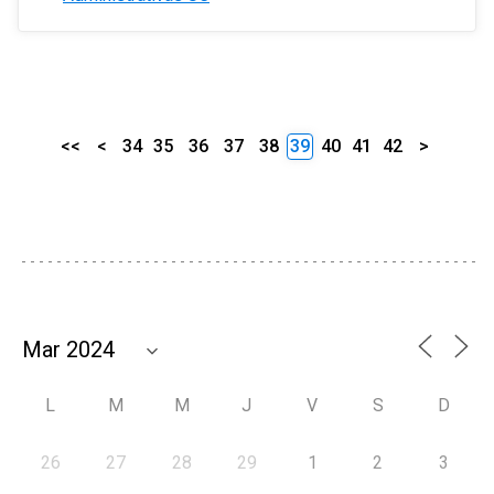
<<
<
34
35
36
37
38
39
40
41
42
>
L
M
M
J
V
S
D
26
27
28
29
1
2
3