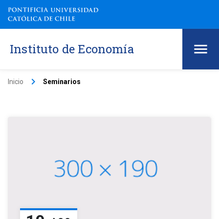
Instituto de Economía
keyboard_arrow_right
Inicio
Seminarios