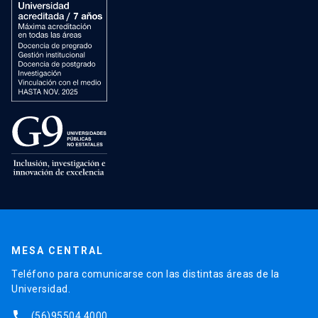
MESA CENTRAL
Teléfono para comunicarse con las distintas áreas de la
Universidad.
phone
(56)95504 4000