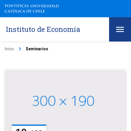
Instituto de Economía
keyboard_arrow_right
Inicio
Seminarios