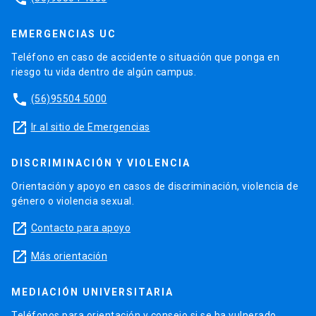
EMERGENCIAS UC
Teléfono en caso de accidente o situación que ponga en
riesgo tu vida dentro de algún campus.
phone
(56)95504 5000
launch
Ir al sitio de Emergencias
DISCRIMINACIÓN Y VIOLENCIA
Orientación y apoyo en casos de discriminación, violencia de
género o violencia sexual.
launch
Contacto para apoyo
launch
Más orientación
MEDIACIÓN UNIVERSITARIA
Teléfonos para orientación y consejo si se ha vulnerado