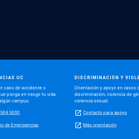
NCIAS UC
DISCRIMINACIÓN Y VIOL
n caso de accidente o
Orientación y apoyo en casos 
que ponga en riesgo tu vida
discriminación, violencia de g
 algún campus.
violencia sexual.
launch
5504 5000
Contacto para apoyo
launch
sitio de Emergencias
Más orientación