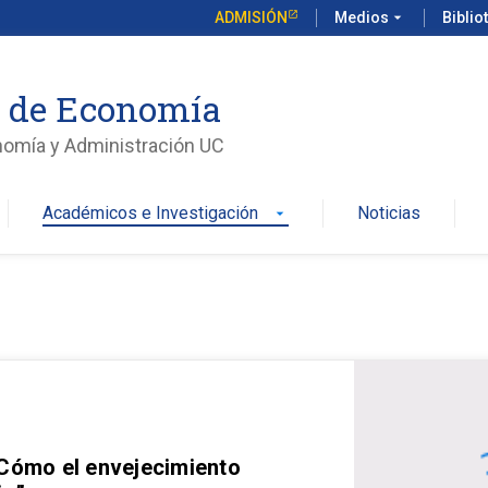
ADMISIÓN
Medios
arrow_drop_down
Biblio
o de Economía
nomía y Administración UC
Académicos e Investigación
Noticias
arrow_drop_down
 Cómo el envejecimiento