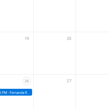
19
20
27
26
5 PM -
Fernanda Rojas Ampuero, University of Wisconsin-Madison