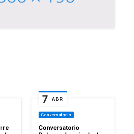
7
ABR
Conversatorio
erre
Conversatorio |