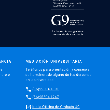
ENCIA
MEDIACIÓN UNIVERSITARIA
de
Teléfonos para orientación y consejo si
énero o
se ha vulnerado alguno de tus derechos
en la universidad.
phone
(56)95504 1691
phone
(56)95504 1247
launch
Ir a la Oficina de Ombuds UC