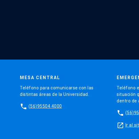
MESA CENTRAL
EMERGE
Teléfono para comunicarse con las
Teléfono e
distintas áreas de la Universidad.
situación 
dentro de
phone
(56)95504 4000
phone
(56)9
launch
Ir al 