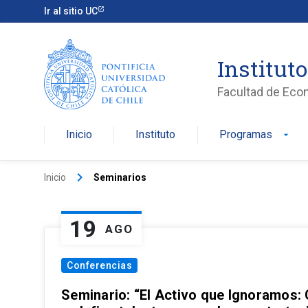
Ir al sitio UC
Institut
Facultad de Eco
Inicio
Instituto
Programas
arrow_drop_down
keyboard_arrow_right
Inicio
Seminarios
19
AGO
Conferencias
Seminario: “El Activo que Ignoramos: