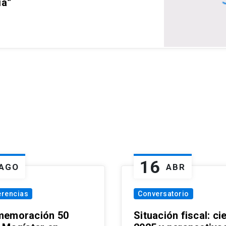
ia”
16
AGO
ABR
erencias
Conversatorio
emoración 50
Situación fiscal: ci