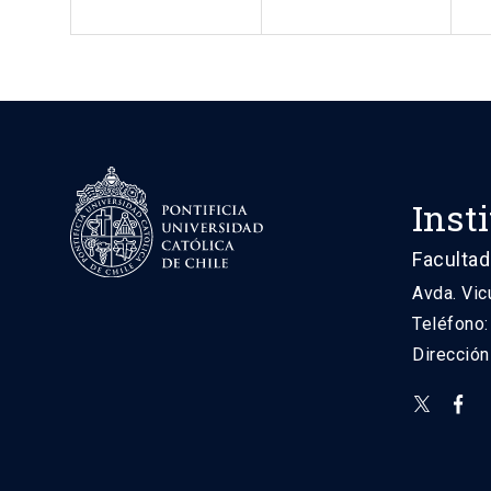
Inst
Facultad
Avda. Vic
Teléfono
Direcció