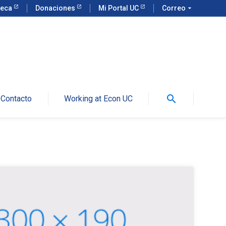
teca
Donaciones
Mi Portal UC
Correo
arrow_drop_down
search
Contacto
Working at Econ UC