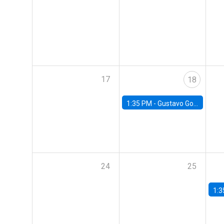
17
18
1:35 PM -
Gustavo González, Banco Central de Chile
24
25
1:3