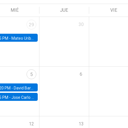
MIÉ
JUE
VIE
30
29
5 PM -
Mateo Uribe-Castro, Universidad de los Andes (Colombia)
6
5
20 PM -
David Bardey, Universidad de los Andes - CEDE
5 PM -
Jose Carlo Bermudez, UC (ME) & World Bank
12
13