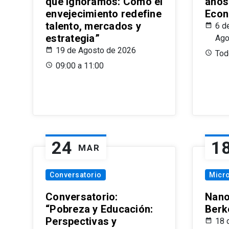
que Ignoramos: Cómo el
años
envejecimiento redefine
Econ
talento, mercados y
6 d
estrategia”
Ago
19 de Agosto de 2026
Todo
09:00 a 11:00
24
1
MAR
Conversatorio
Micr
Conversatorio:
Nano
“Pobreza y Educación:
Berk
Perspectivas y
18 