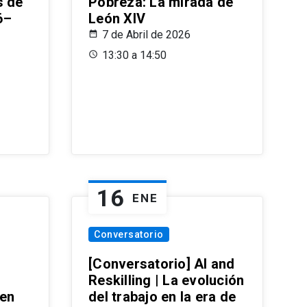
s de
Pobreza: La mirada de
6–
León XIV
7 de Abril de 2026
13:30 a 14:50
16
ENE
Conversatorio
[Conversatorio] AI and
Reskilling | La evolución
 en
del trabajo en la era de