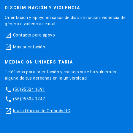
DISCRIMINACIÓN Y VIOLENCIA
Orientación y apoyo en casos de discriminación, violencia de
género o violencia sexual.
launch
Contacto para apoyo
launch
Más orientación
MEDIACIÓN UNIVERSITARIA
Teléfonos para orientación y consejo si se ha vulnerado
alguno de tus derechos en la universidad.
phone
(56)95504 1691
phone
(56)95504 1247
launch
Ir a la Oficina de Ombuds UC