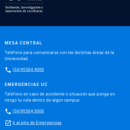
MESA CENTRAL
Teléfono para comunicarse con las distintas áreas de la
Universidad.
phone
(56)95504 4000
EMERGENCIAS UC
Teléfono en caso de accidente o situación que ponga en
riesgo tu vida dentro de algún campus.
phone
(56)95504 5000
launch
Ir al sitio de Emergencias