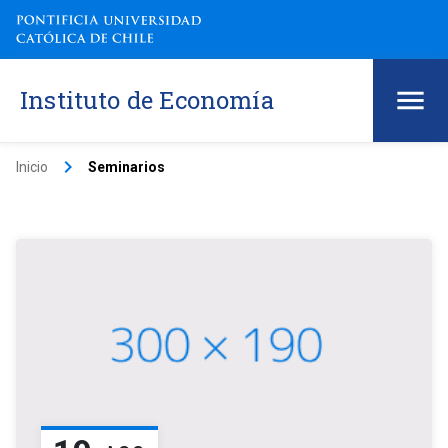
Instituto de Economía
keyboard_arrow_right
Inicio
Seminarios