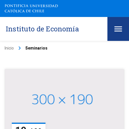
Instituto de Economía
keyboard_arrow_right
Inicio
Seminarios