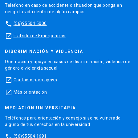
Teléfono en caso de accidente o situación que ponga en
riesgo tu vida dentro de algún campus.
phone
(56)95504 5000
launch
Ir al sitio de Emergencias
DISCRIMINACIÓN Y VIOLENCIA
Orientación y apoyo en casos de discriminación, violencia de
género o violencia sexual.
launch
Contacto para apoyo
launch
Más orientación
MEDIACIÓN UNIVERSITARIA
Teléfonos para orientación y consejo si se ha vulnerado
alguno de tus derechos en la universidad.
phone
(56)95504 1691