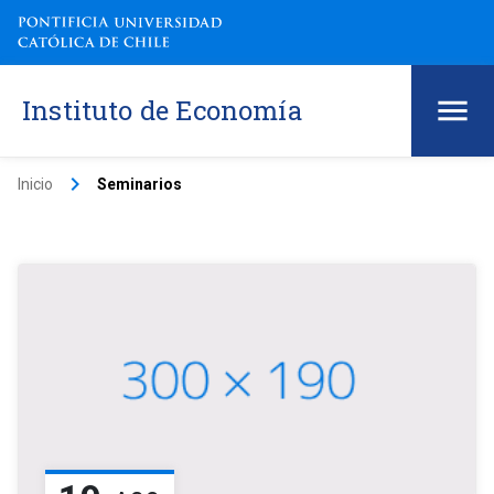
Instituto de Economía
keyboard_arrow_right
Inicio
Seminarios