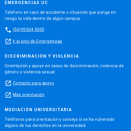
EMERGENCIAS UC
Teléfono en caso de accidente o situación que ponga en
riesgo tu vida dentro de algún campus.
phone
(56)95504 5000
launch
Ir al sitio de Emergencias
DISCRIMINACIÓN Y VIOLENCIA
Orientación y apoyo en casos de discriminación, violencia de
género o violencia sexual.
launch
Contacto para apoyo
launch
Más orientación
MEDIACIÓN UNIVERSITARIA
Teléfonos para orientación y consejo si se ha vulnerado
alguno de tus derechos en la universidad.