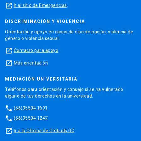
launch
Ir al sitio de Emergencias
DISCRIMINACIÓN Y VIOLENCIA
Orientación y apoyo en casos de discriminación, violencia de
género o violencia sexual.
launch
Contacto para apoyo
launch
Más orientación
MEDIACIÓN UNIVERSITARIA
Teléfonos para orientación y consejo si se ha vulnerado
alguno de tus derechos en la universidad.
phone
(56)95504 1691
phone
(56)95504 1247
launch
Ir a la Oficina de Ombuds UC