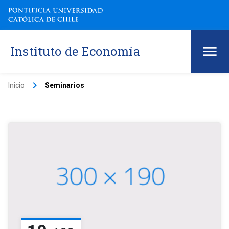
Instituto de Economía
keyboard_arrow_right
Inicio
Seminarios