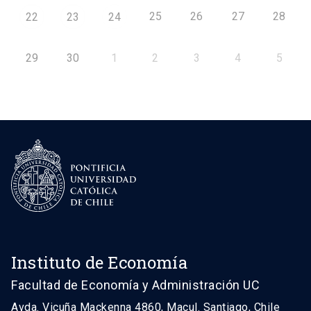
25
26
27
28
22
23
24
29
30
1
2
3
4
5
Instituto de Economía
Facultad de Economía y Administración UC
Avda. Vicuña Mackenna 4860, Macul. Santiago, Chile