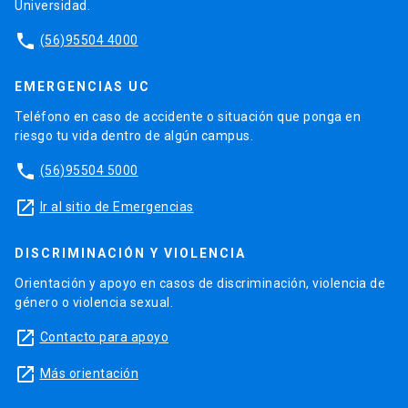
Universidad.
phone
(56)95504 4000
EMERGENCIAS UC
Teléfono en caso de accidente o situación que ponga en
riesgo tu vida dentro de algún campus.
phone
(56)95504 5000
launch
Ir al sitio de Emergencias
DISCRIMINACIÓN Y VIOLENCIA
Orientación y apoyo en casos de discriminación, violencia de
género o violencia sexual.
launch
Contacto para apoyo
launch
Más orientación