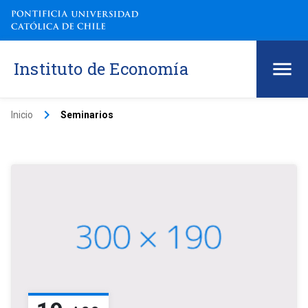
Instituto de Economía
keyboard_arrow_right
Inicio
Seminarios