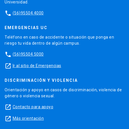
Universidad.
phone
(56)95504 4000
EMERGENCIAS UC
Teléfono en caso de accidente o situación que ponga en
riesgo tu vida dentro de algún campus.
phone
(56)95504 5000
launch
Ir al sitio de Emergencias
DISCRIMINACIÓN Y VIOLENCIA
Orientación y apoyo en casos de discriminación, violencia de
género o violencia sexual.
launch
Contacto para apoyo
launch
Más orientación