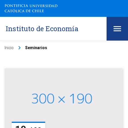
Instituto de Economía
keyboard_arrow_right
Inicio
Seminarios