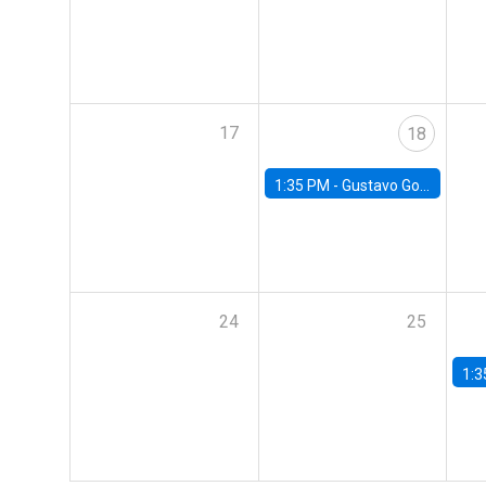
17
18
1:35 PM -
Gustavo González, Banco Central de Chile
24
25
1:3