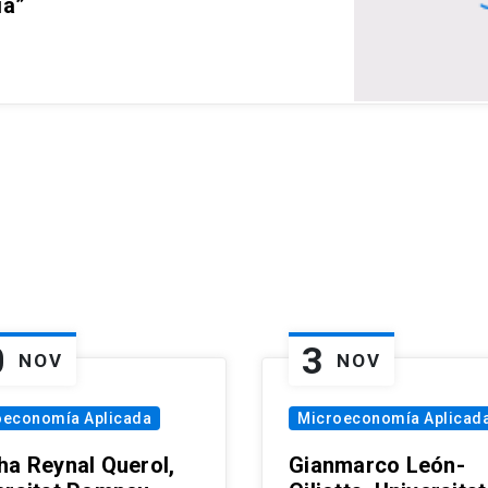
ia”
0
3
NOV
NOV
oeconomía Aplicada
Microeconomía Aplicad
ha Reynal Querol,
Gianmarco León-