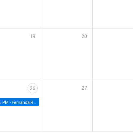
19
20
27
26
5 PM -
Fernanda Rojas Ampuero, University of Wisconsin-Madison