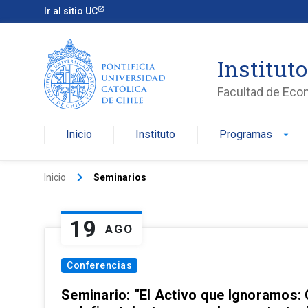
Ir al sitio UC
Institut
Facultad de Eco
Inicio
Instituto
Programas
arrow_drop_down
keyboard_arrow_right
Inicio
Seminarios
19
AGO
Conferencias
Seminario: “El Activo que Ignoramos: