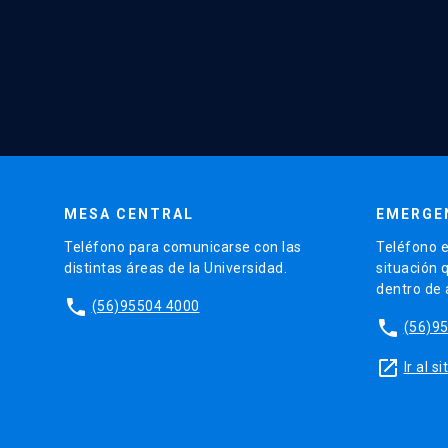
MESA CENTRAL
EMERGE
Teléfono para comunicarse con las
Teléfono e
distintas áreas de la Universidad.
situación 
dentro de
phone
(56)95504 4000
phone
(56)9
launch
Ir al 