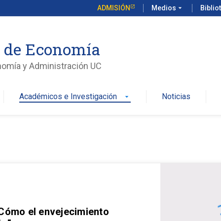
ADMISIÓN
Medios
arrow_drop_down
Biblio
o de Economía
nomía y Administración UC
Académicos e Investigación
Noticias
arrow_drop_down
 Cómo el envejecimiento