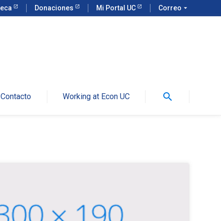
teca
Donaciones
Mi Portal UC
Correo
arrow_drop_down
search
Contacto
Working at Econ UC