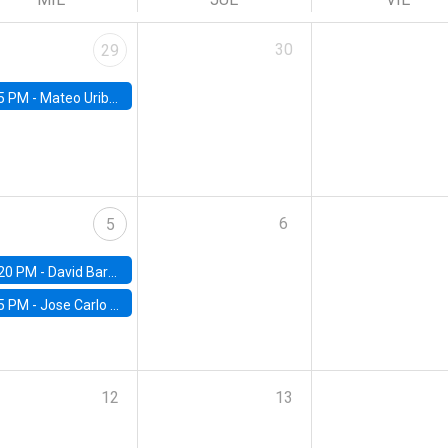
30
29
5 PM -
Mateo Uribe-Castro, Universidad de los Andes (Colombia)
6
5
20 PM -
David Bardey, Universidad de los Andes - CEDE
5 PM -
Jose Carlo Bermudez, UC (ME) & World Bank
12
13