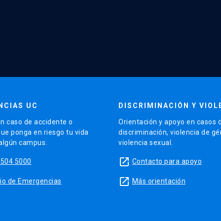
NCIAS UC
DISCRIMINACIÓN Y VIOL
n caso de accidente o
Orientación y apoyo en casos 
que ponga en riesgo tu vida
discriminación, violencia de g
 algún campus.
violencia sexual.
launch
5504 5000
Contacto para apoyo
launch
sitio de Emergencias
Más orientación