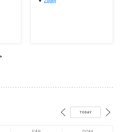
Zoom
>
TODAY
SÁB
DOM