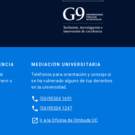
ENCIA
MEDIACIÓN UNIVERSITARIA
de
Teléfonos para orientación y consejo si
énero o
se ha vulnerado alguno de tus derechos
en la universidad.
phone
(56)95504 1691
phone
(56)95504 1247
launch
Ir a la Oficina de Ombuds UC