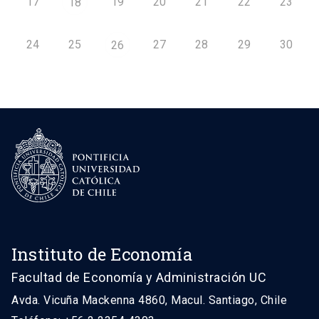
17
19
20
21
22
23
18
24
25
27
28
29
30
26
Instituto de Economía
Facultad de Economía y Administración UC
Avda. Vicuña Mackenna 4860, Macul. Santiago, Chile