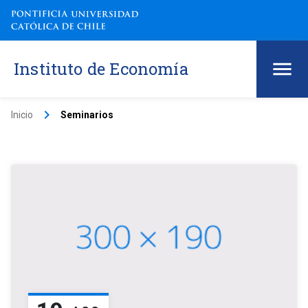
Instituto de Economía
keyboard_arrow_right
Inicio
Seminarios