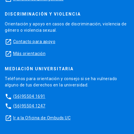
DISCRIMINACIÓN Y VIOLENCIA
Orientación y apoyo en casos de discriminación, violencia de
género o violencia sexual.
launch
Contacto para apoyo
launch
Más orientación
MEDIACIÓN UNIVERSITARIA
Teléfonos para orientación y consejo si se ha vulnerado
alguno de tus derechos en la universidad.
phone
(56)95504 1691
phone
(56)95504 1247
launch
Ir a la Oficina de Ombuds UC