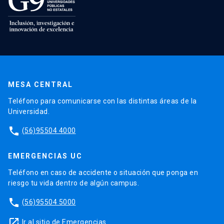
MESA CENTRAL
Teléfono para comunicarse con las distintas áreas de la
Universidad.
phone
(56)95504 4000
EMERGENCIAS UC
Teléfono en caso de accidente o situación que ponga en
riesgo tu vida dentro de algún campus.
phone
(56)95504 5000
launch
Ir al sitio de Emergencias