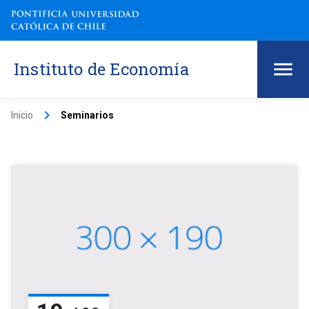
Instituto de Economía
keyboard_arrow_right
Inicio
Seminarios