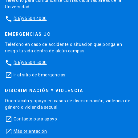
Teléfono para comunicarse con las distintas áreas de la
Universidad.
phone
(56)95504 4000
EMERGENCIAS UC
Teléfono en caso de accidente o situación que ponga en
riesgo tu vida dentro de algún campus.
phone
(56)95504 5000
launch
Ir al sitio de Emergencias
DISCRIMINACIÓN Y VIOLENCIA
Orientación y apoyo en casos de discriminación, violencia de
género o violencia sexual.
launch
Contacto para apoyo
launch
Más orientación