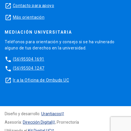
launch
Contacto para apoyo
launch
Más orientación
MEDIACIÓN UNIVERSITARIA
Teléfonos para orientación y consejo si se ha vulnerado
alguno de tus derechos en la universidad.
phone
(56)95504 1691
phone
(56)95504 1247
launch
Ir a la Oficina de Ombuds UC
Diseño y desarrollo:
Urantiacos
Asesoría:
Dirección Digital
, Prorrectoría
Utilizando el
Kit Digital UC