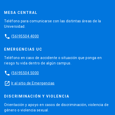
MESA CENTRAL
Teléfono para comunicarse con las distintas áreas de la
Universidad.
phone
(56)95504 4000
EMERGENCIAS UC
Teléfono en caso de accidente o situación que ponga en
riesgo tu vida dentro de algún campus.
phone
(56)95504 5000
launch
Ir al sitio de Emergencias
DISCRIMINACIÓN Y VIOLENCIA
Orientación y apoyo en casos de discriminación, violencia de
género o violencia sexual.