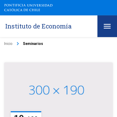
Instituto de Economía
keyboard_arrow_right
Inicio
Seminarios