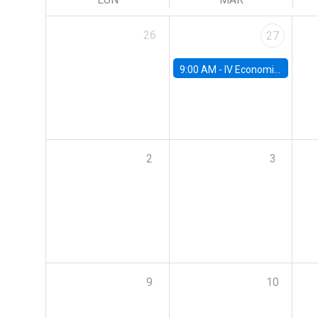
26
27
9:00 AM -
IV Economics Alumni Workshop
2
3
9
10