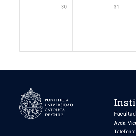
30
31
Inst
Facultad
Avda. Vic
Teléfono