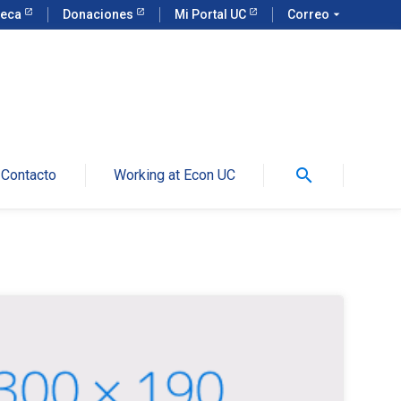
teca
Donaciones
Mi Portal UC
Correo
arrow_drop_down
search
Contacto
Working at Econ UC