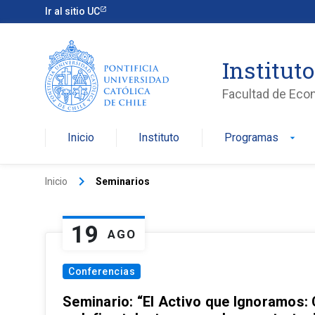
Ir al sitio UC
Institut
Facultad de Eco
Inicio
Instituto
Programas
arrow_drop_down
keyboard_arrow_right
Inicio
Seminarios
19
AGO
Conferencias
Seminario: “El Activo que Ignoramos: