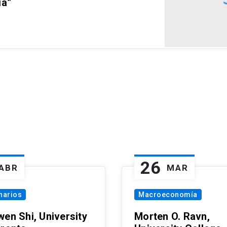
ia”
26
ABR
MAR
narios
Macroeconomía
wen Shi, University
Morten O. Ravn,