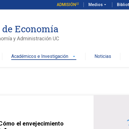
ADMISIÓN
Medios
arrow_drop_down
Biblio
o de Economía
nomía y Administración UC
Académicos e Investigación
Noticias
arrow_drop_down
 Cómo el envejecimiento