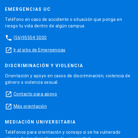
EMERGENCIAS UC
Teléfono en caso de accidente o situación que ponga en
riesgo tu vida dentro de algún campus.
phone
(56)95504 5000
launch
Ir al sitio de Emergencias
DISCRIMINACIÓN Y VIOLENCIA
Orientación y apoyo en casos de discriminación, violencia de
género o violencia sexual.
launch
Contacto para apoyo
launch
Más orientación
MEDIACIÓN UNIVERSITARIA
Teléfonos para orientación y consejo si se ha vulnerado