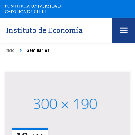
Instituto de Economía
keyboard_arrow_right
Inicio
Seminarios