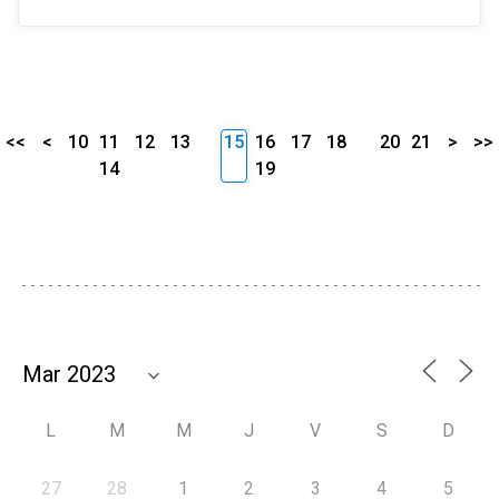
<<
<
10
11
12
13
15
16
17
18
20
21
>
>>
14
19
L
M
M
J
V
S
D
27
28
1
2
3
4
5