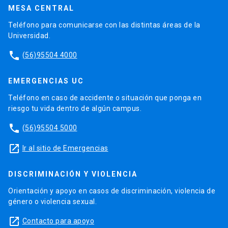
MESA CENTRAL
Teléfono para comunicarse con las distintas áreas de la
Universidad.
phone
(56)95504 4000
EMERGENCIAS UC
Teléfono en caso de accidente o situación que ponga en
riesgo tu vida dentro de algún campus.
phone
(56)95504 5000
launch
Ir al sitio de Emergencias
DISCRIMINACIÓN Y VIOLENCIA
Orientación y apoyo en casos de discriminación, violencia de
género o violencia sexual.
launch
Contacto para apoyo