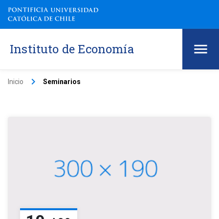
Instituto de Economía
keyboard_arrow_right
Inicio
Seminarios