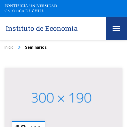
Instituto de Economía
keyboard_arrow_right
Inicio
Seminarios