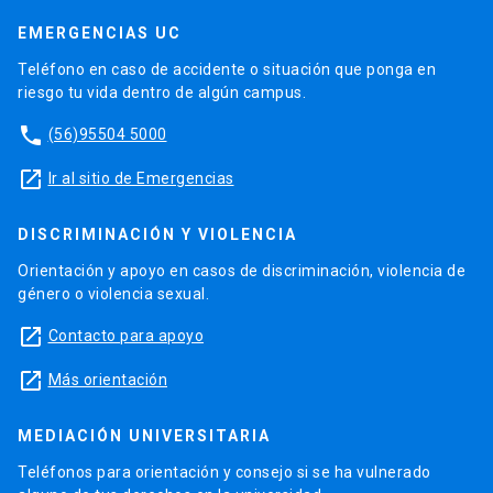
EMERGENCIAS UC
Teléfono en caso de accidente o situación que ponga en
riesgo tu vida dentro de algún campus.
phone
(56)95504 5000
launch
Ir al sitio de Emergencias
DISCRIMINACIÓN Y VIOLENCIA
Orientación y apoyo en casos de discriminación, violencia de
género o violencia sexual.
launch
Contacto para apoyo
launch
Más orientación
MEDIACIÓN UNIVERSITARIA
Teléfonos para orientación y consejo si se ha vulnerado