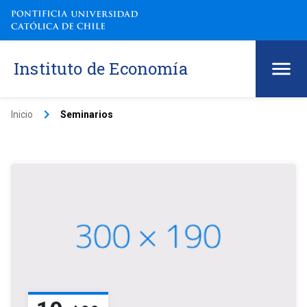
Instituto de Economía
keyboard_arrow_right
Inicio
Seminarios