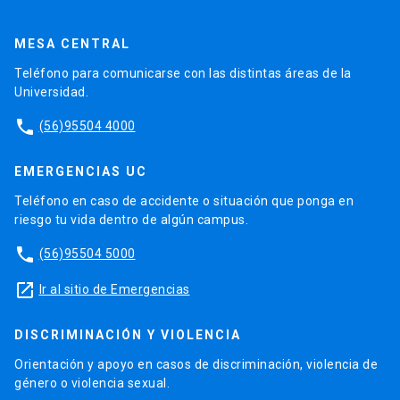
MESA CENTRAL
Teléfono para comunicarse con las distintas áreas de la
Universidad.
phone
(56)95504 4000
EMERGENCIAS UC
Teléfono en caso de accidente o situación que ponga en
riesgo tu vida dentro de algún campus.
phone
(56)95504 5000
launch
Ir al sitio de Emergencias
DISCRIMINACIÓN Y VIOLENCIA
Orientación y apoyo en casos de discriminación, violencia de
género o violencia sexual.