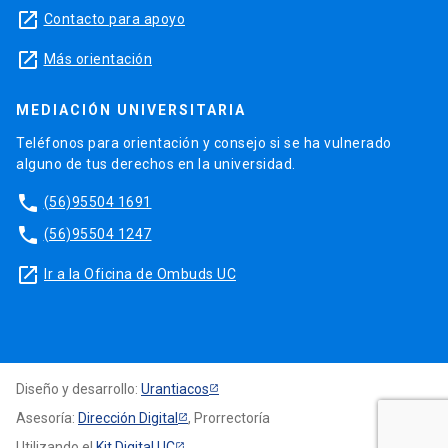
launch
Contacto para apoyo
launch
Más orientación
MEDIACIÓN UNIVERSITARIA
Teléfonos para orientación y consejo si se ha vulnerado
alguno de tus derechos en la universidad.
phone
(56)95504 1691
phone
(56)95504 1247
launch
Ir a la Oficina de Ombuds UC
Diseño y desarrollo:
Urantiacos
Asesoría:
Dirección Digital
, Prorrectoría
Utilizando el
Kit Digital UC