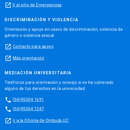
launch
Ir al sitio de Emergencias
DISCRIMINACIÓN Y VIOLENCIA
Orientación y apoyo en casos de discriminación, violencia de
género o violencia sexual.
launch
Contacto para apoyo
launch
Más orientación
MEDIACIÓN UNIVERSITARIA
Teléfonos para orientación y consejo si se ha vulnerado
alguno de tus derechos en la universidad.
phone
(56)95504 1691
phone
(56)95504 1247
launch
Ir a la Oficina de Ombuds UC