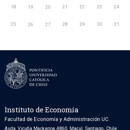
18
21
22
23
24
19
20
25
28
29
30
31
26
27
Instituto de Economía
Facultad de Economía y Administración UC
Avda. Vicuña Mackenna 4860, Macul. Santiago, Chile