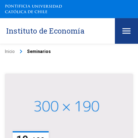
Instituto de Economía
keyboard_arrow_right
Inicio
Seminarios