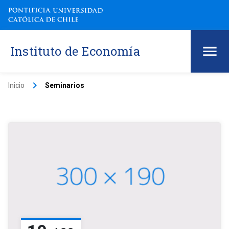
Instituto de Economía
keyboard_arrow_right
Inicio
Seminarios