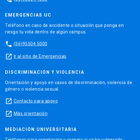
EMERGENCIAS UC
Teléfono en caso de accidente o situación que ponga en
riesgo tu vida dentro de algún campus.
phone
(56)95504 5000
launch
Ir al sitio de Emergencias
DISCRIMINACIÓN Y VIOLENCIA
Orientación y apoyo en casos de discriminación, violencia de
género o violencia sexual.
launch
Contacto para apoyo
launch
Más orientación
MEDIACIÓN UNIVERSITARIA
Teléfonos para orientación y consejo si se ha vulnerado