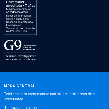
MESA CENTRAL
Teléfono para comunicarse con las distintas áreas de la
Universidad.
phone
(56)95504 4000