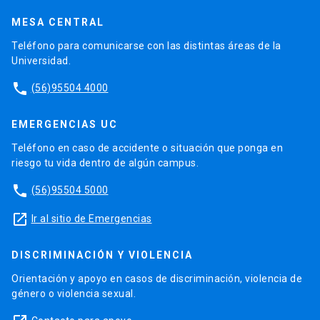
MESA CENTRAL
Teléfono para comunicarse con las distintas áreas de la
Universidad.
phone
(56)95504 4000
EMERGENCIAS UC
Teléfono en caso de accidente o situación que ponga en
riesgo tu vida dentro de algún campus.
phone
(56)95504 5000
launch
Ir al sitio de Emergencias
DISCRIMINACIÓN Y VIOLENCIA
Orientación y apoyo en casos de discriminación, violencia de
género o violencia sexual.