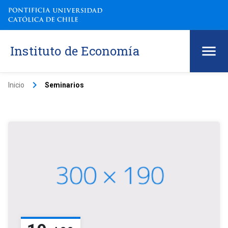
Instituto de Economía
keyboard_arrow_right
Inicio
Seminarios