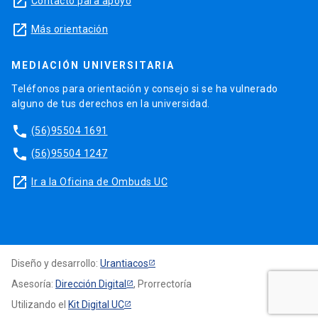
launch
Contacto para apoyo
launch
Más orientación
MEDIACIÓN UNIVERSITARIA
Teléfonos para orientación y consejo si se ha vulnerado
alguno de tus derechos en la universidad.
phone
(56)95504 1691
phone
(56)95504 1247
launch
Ir a la Oficina de Ombuds UC
Diseño y desarrollo:
Urantiacos
Asesoría:
Dirección Digital
, Prorrectoría
Utilizando el
Kit Digital UC