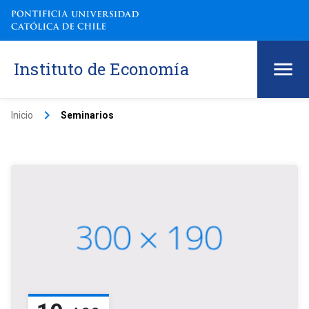
Instituto de Economía
keyboard_arrow_right
Inicio
Seminarios