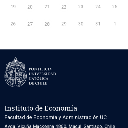
19
21
23
24
25
20
22
26
29
30
31
1
27
28
Instituto de Economía
Facultad de Economía y Administración UC
Avda. Vicuña Mackenna 4860, Macul. Santiago, Chile