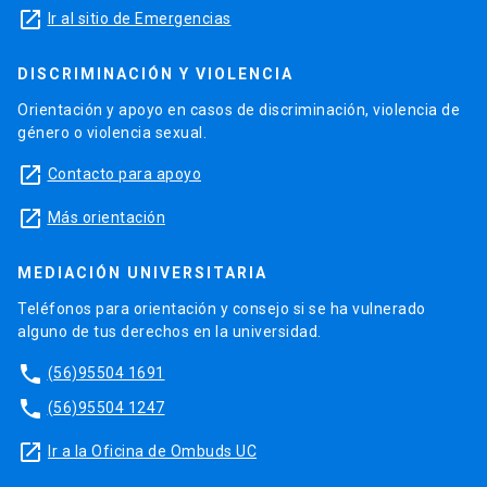
launch
Ir al sitio de Emergencias
DISCRIMINACIÓN Y VIOLENCIA
Orientación y apoyo en casos de discriminación, violencia de
género o violencia sexual.
launch
Contacto para apoyo
launch
Más orientación
MEDIACIÓN UNIVERSITARIA
Teléfonos para orientación y consejo si se ha vulnerado
alguno de tus derechos en la universidad.
phone
(56)95504 1691
phone
(56)95504 1247
launch
Ir a la Oficina de Ombuds UC