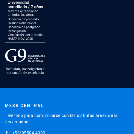
MESA CENTRAL
Teléfono para comunicarse con las distintas áreas de la
Universidad.
phone
(56)95504 4000