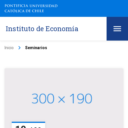
Instituto de Economía
keyboard_arrow_right
Inicio
Seminarios