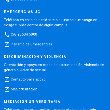
EMERGENCIAS UC
Teléfono en caso de accidente o situación que ponga en
riesgo tu vida dentro de algún campus.
phone
(56)95504 5000
launch
Ir al sitio de Emergencias
DISCRIMINACIÓN Y VIOLENCIA
Orientación y apoyo en casos de discriminación, violencia de
género o violencia sexual.
launch
Contacto para apoyo
launch
Más orientación
MEDIACIÓN UNIVERSITARIA
Teléfonos para orientación y consejo si se ha vulnerado