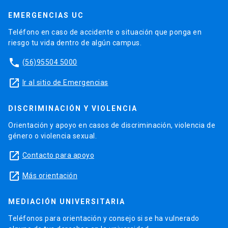
EMERGENCIAS UC
Teléfono en caso de accidente o situación que ponga en
riesgo tu vida dentro de algún campus.
phone
(56)95504 5000
launch
Ir al sitio de Emergencias
DISCRIMINACIÓN Y VIOLENCIA
Orientación y apoyo en casos de discriminación, violencia de
género o violencia sexual.
launch
Contacto para apoyo
launch
Más orientación
MEDIACIÓN UNIVERSITARIA
Teléfonos para orientación y consejo si se ha vulnerado