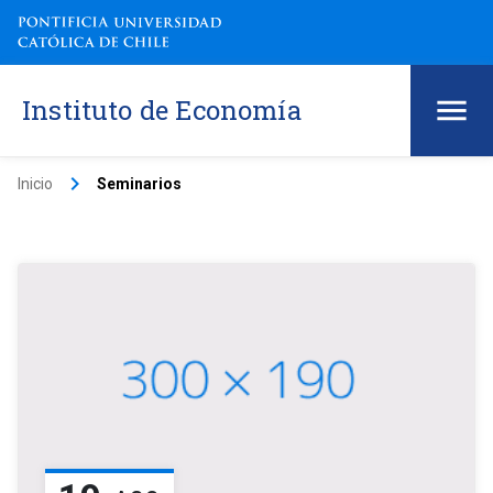
Instituto de Economía
keyboard_arrow_right
Inicio
Seminarios