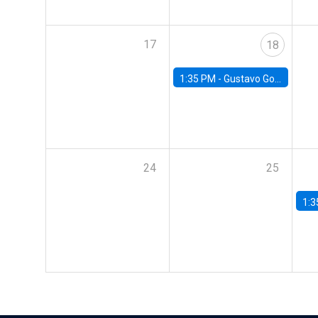
17
18
1:35 PM -
Gustavo González, Banco Central de Chile
24
25
1:3