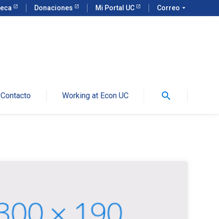
teca
Donaciones
Mi Portal UC
Correo
arrow_drop_down
search
Contacto
Working at Econ UC