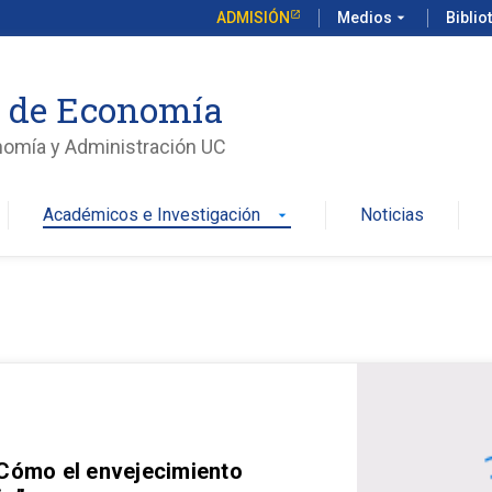
ADMISIÓN
Medios
arrow_drop_down
Biblio
o de Economía
nomía y Administración UC
Académicos e Investigación
Noticias
arrow_drop_down
 Cómo el envejecimiento