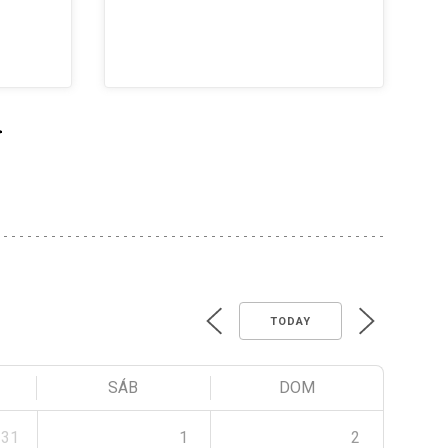
>
TODAY
SÁB
DOM
31
1
2