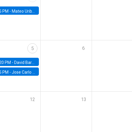
5 PM -
Mateo Uribe-Castro, Universidad de los Andes (Colombia)
6
5
20 PM -
David Bardey, Universidad de los Andes - CEDE
5 PM -
Jose Carlo Bermudez, UC (ME) & World Bank
12
13