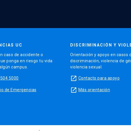
NCIAS UC
DISCRIMINACIÓN Y VIOL
n caso de accidente o
Orientación y apoyo en casos 
que ponga en riesgo tu vida
discriminación, violencia de g
 algún campus.
violencia sexual.
launch
5504 5000
Contacto para apoyo
launch
sitio de Emergencias
Más orientación