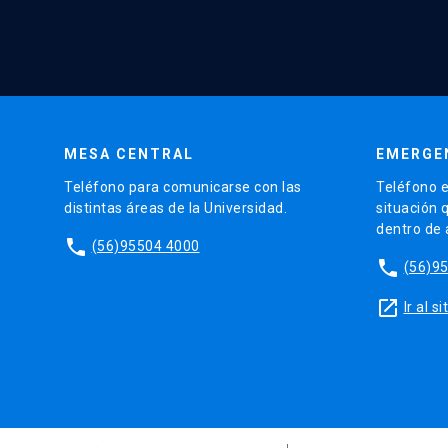
MESA CENTRAL
EMERGE
Teléfono para comunicarse con las
Teléfono e
distintas áreas de la Universidad.
situación 
dentro de
phone
(56)95504 4000
phone
(56)9
launch
Ir al 