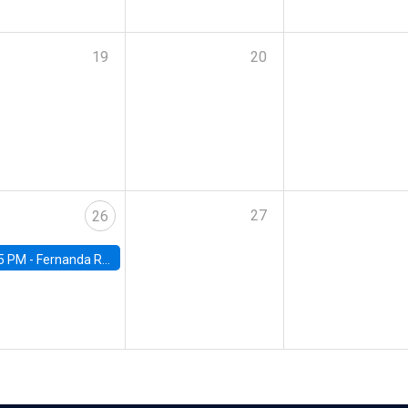
19
20
27
26
5 PM -
Fernanda Rojas Ampuero, University of Wisconsin-Madison