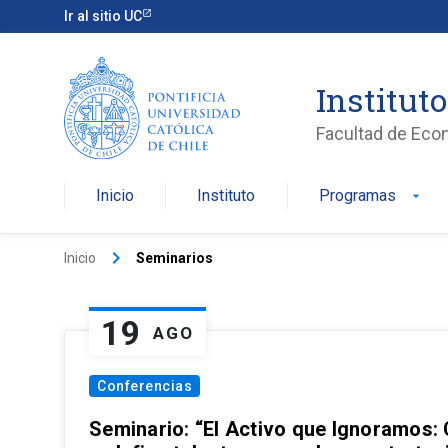
Ir al sitio UC
Institut
Facultad de Eco
Inicio
Instituto
Programas
arrow_drop_down
keyboard_arrow_right
Inicio
Seminarios
19
AGO
Conferencias
Seminario: “El Activo que Ignoramos: