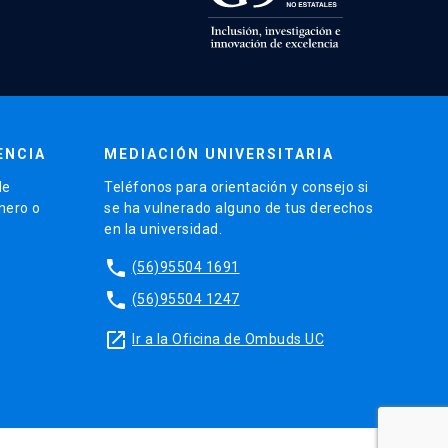
ENCIA
MEDIACIÓN UNIVERSITARIA
de
Teléfonos para orientación y consejo si
énero o
se ha vulnerado alguno de tus derechos
en la universidad.
phone
(56)95504 1691
phone
(56)95504 1247
launch
Ir a la Oficina de Ombuds UC