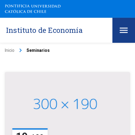
Instituto de Economía
keyboard_arrow_right
Inicio
Seminarios