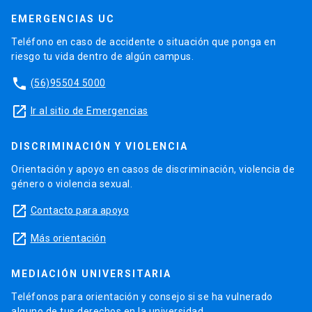
EMERGENCIAS UC
Teléfono en caso de accidente o situación que ponga en
riesgo tu vida dentro de algún campus.
phone
(56)95504 5000
launch
Ir al sitio de Emergencias
DISCRIMINACIÓN Y VIOLENCIA
Orientación y apoyo en casos de discriminación, violencia de
género o violencia sexual.
launch
Contacto para apoyo
launch
Más orientación
MEDIACIÓN UNIVERSITARIA
Teléfonos para orientación y consejo si se ha vulnerado
alguno de tus derechos en la universidad.