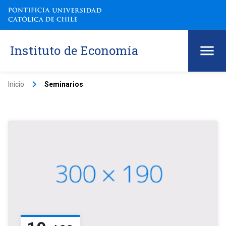
Instituto de Economía
keyboard_arrow_right
Inicio
Seminarios