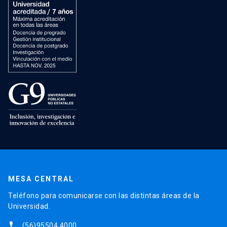
MESA CENTRAL
Teléfono para comunicarse con las distintas áreas de la
Universidad.
phone
(56)95504 4000