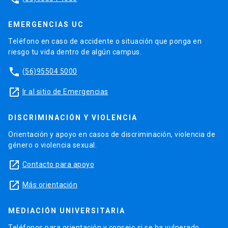
EMERGENCIAS UC
Teléfono en caso de accidente o situación que ponga en
riesgo tu vida dentro de algún campus.
phone
(56)95504 5000
launch
Ir al sitio de Emergencias
DISCRIMINACIÓN Y VIOLENCIA
Orientación y apoyo en casos de discriminación, violencia de
género o violencia sexual.
launch
Contacto para apoyo
launch
Más orientación
MEDIACIÓN UNIVERSITARIA
Teléfonos para orientación y consejo si se ha vulnerado