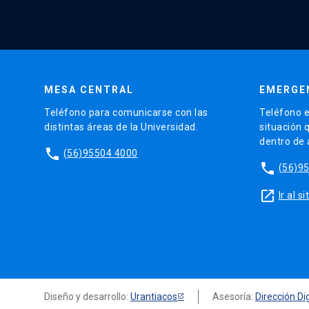
MESA CENTRAL
EMERGE
Teléfono para comunicarse con las
Teléfono e
distintas áreas de la Universidad.
situación 
dentro de
phone
(56)95504 4000
phone
(56)9
launch
Ir al 
Diseño y desarrollo:
Urantiacos
Asesoría:
Dirección Dig