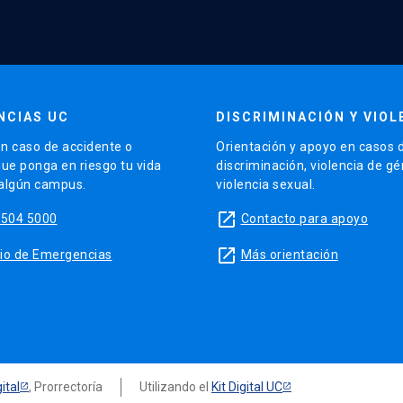
NCIAS UC
DISCRIMINACIÓN Y VIOL
n caso de accidente o
Orientación y apoyo en casos 
que ponga en riesgo tu vida
discriminación, violencia de g
 algún campus.
violencia sexual.
launch
5504 5000
Contacto para apoyo
launch
sitio de Emergencias
Más orientación
ital
, Prorrectoría
Utilizando el
Kit Digital UC