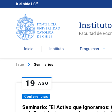
Ir al sitio UC
Institut
Facultad de Eco
Inicio
Instituto
Programas
arrow_drop_down
keyboard_arrow_right
Inicio
Seminarios
19
AGO
Conferencias
Seminario: “El Activo que Ignoramos: