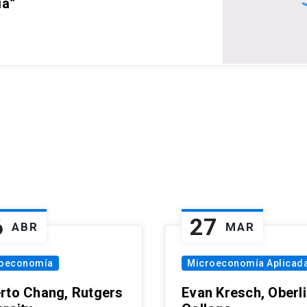
ia”
6
27
ABR
MAR
oeconomía
Microeconomía Aplicad
rto Chang, Rutgers
Evan Kresch, Oberl