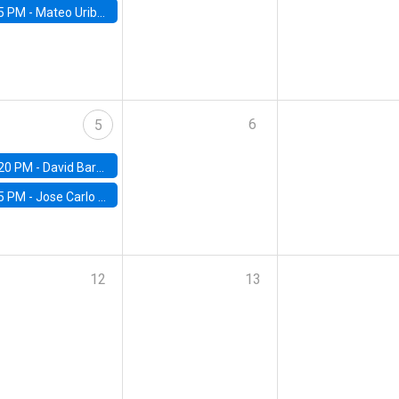
5 PM -
Mateo Uribe-Castro, Universidad de los Andes (Colombia)
6
5
20 PM -
David Bardey, Universidad de los Andes - CEDE
5 PM -
Jose Carlo Bermudez, UC (ME) & World Bank
12
13