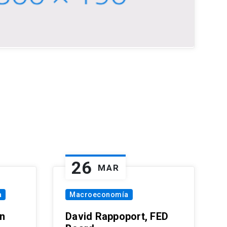
26
MAR
a
Macroeconomía
in
David Rappoport, FED