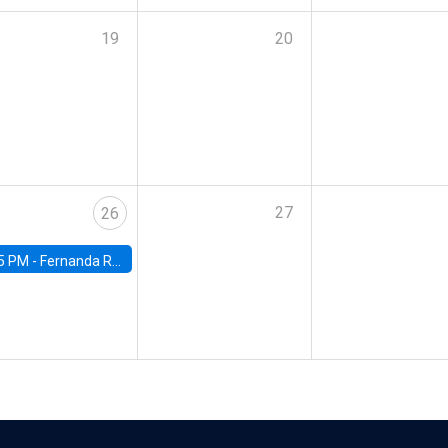
19
20
27
26
5 PM -
Fernanda Rojas Ampuero, University of Wisconsin-Madison