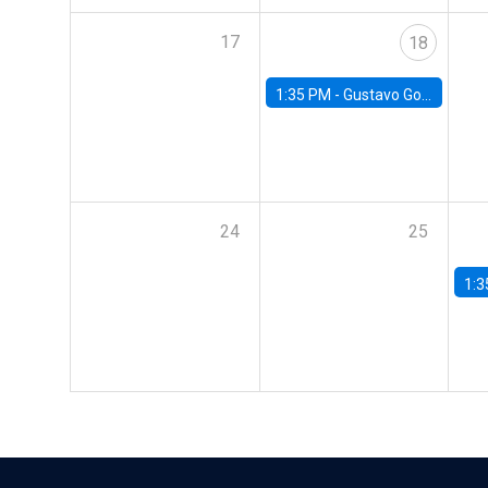
17
18
1:35 PM -
Gustavo González, Banco Central de Chile
24
25
1:3