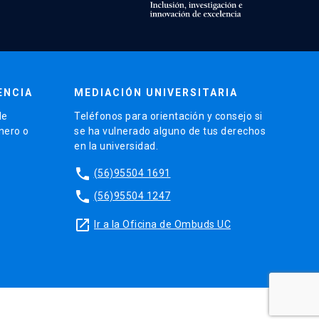
ENCIA
MEDIACIÓN UNIVERSITARIA
de
Teléfonos para orientación y consejo si
énero o
se ha vulnerado alguno de tus derechos
en la universidad.
phone
(56)95504 1691
phone
(56)95504 1247
launch
Ir a la Oficina de Ombuds UC