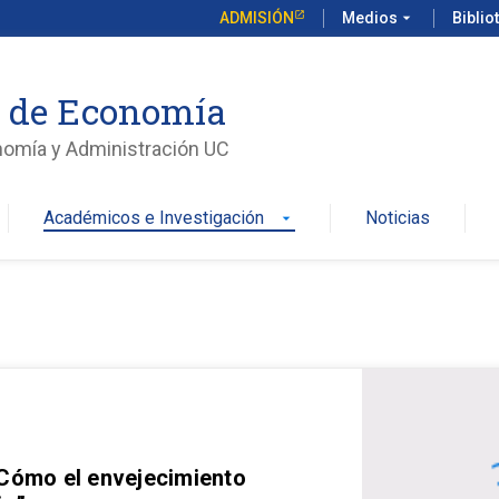
ADMISIÓN
Medios
arrow_drop_down
Biblio
o de Economía
nomía y Administración UC
Académicos e Investigación
Noticias
arrow_drop_down
 Cómo el envejecimiento