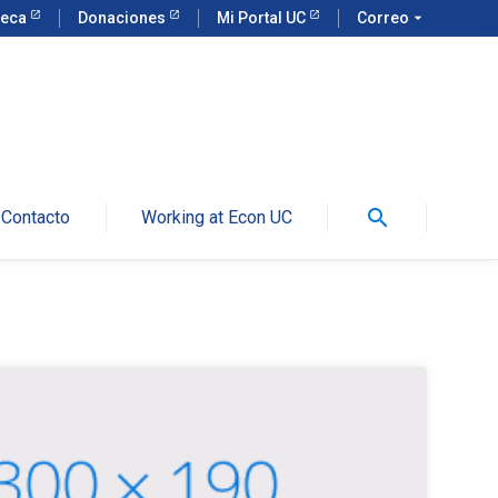
teca
Donaciones
Mi Portal UC
Correo
arrow_drop_down
search
Contacto
Working at Econ UC