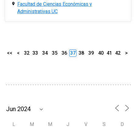
Facultad de Ciencias Económicas y
Administrativas UC
<<
<
32
33
34
35
36
37
38
39
40
41
42
>
L
M
M
J
V
S
D