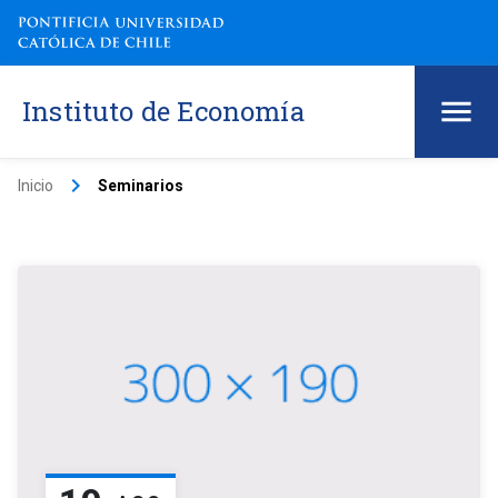
Instituto de Economía
keyboard_arrow_right
Inicio
Seminarios