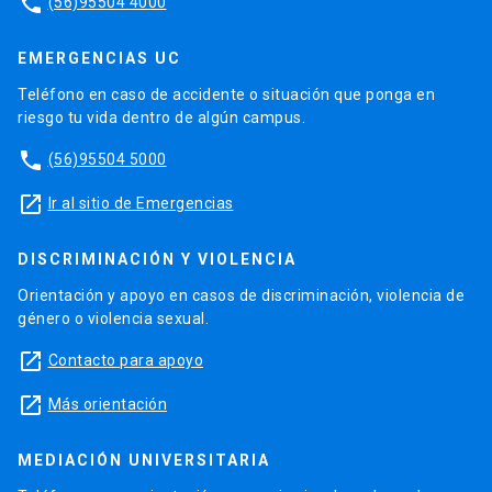
phone
(56)95504 4000
EMERGENCIAS UC
Teléfono en caso de accidente o situación que ponga en
riesgo tu vida dentro de algún campus.
phone
(56)95504 5000
launch
Ir al sitio de Emergencias
DISCRIMINACIÓN Y VIOLENCIA
Orientación y apoyo en casos de discriminación, violencia de
género o violencia sexual.
launch
Contacto para apoyo
launch
Más orientación
MEDIACIÓN UNIVERSITARIA