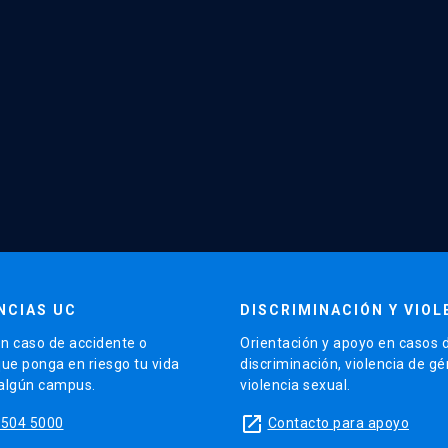
NCIAS UC
DISCRIMINACIÓN Y VIOL
n caso de accidente o
Orientación y apoyo en casos 
que ponga en riesgo tu vida
discriminación, violencia de g
 algún campus.
violencia sexual.
launch
5504 5000
Contacto para apoyo