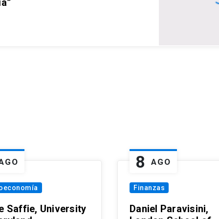
ia”
8
AGO
AGO
oeconomía
Finanzas
e Saffie, University
Daniel Paravisini,