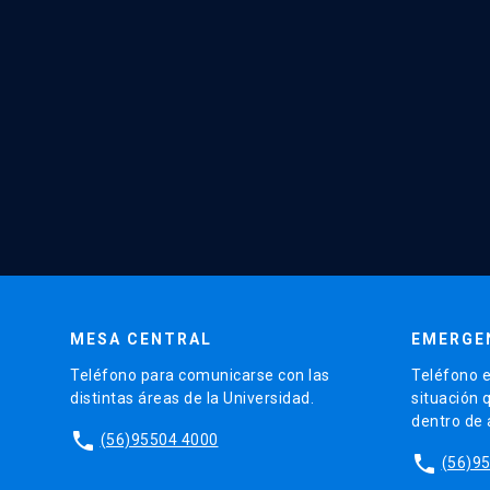
MESA CENTRAL
EMERGE
Teléfono para comunicarse con las
Teléfono e
distintas áreas de la Universidad.
situación 
dentro de
phone
(56)95504 4000
phone
(56)9