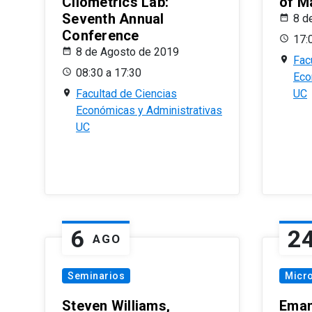
Cliometrics Lab:
of M
Seventh Annual
8 d
Conference
17:
8 de Agosto de 2019
Fac
08:30 a 17:30
Eco
Facultad de Ciencias
UC
Económicas y Administrativas
UC
6
2
AGO
Seminarios
Micr
Steven Williams,
Eman