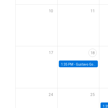
10
11
17
18
1:35 PM -
Gustavo González, Banco Central de Chile
24
25
1:3