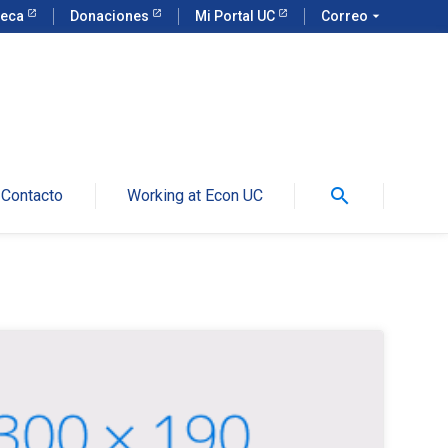
teca
Donaciones
Mi Portal UC
Correo
arrow_drop_down
search
Contacto
Working at Econ UC