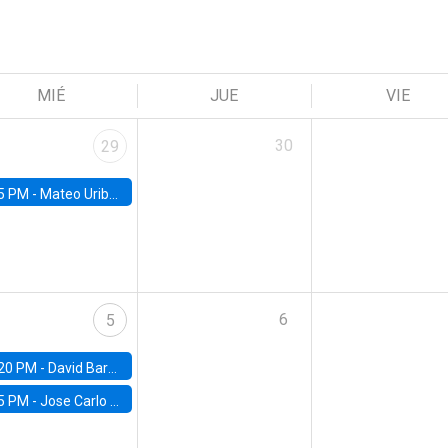
MIÉ
JUE
VIE
30
29
5 PM -
Mateo Uribe-Castro, Universidad de los Andes (Colombia)
6
5
20 PM -
David Bardey, Universidad de los Andes - CEDE
5 PM -
Jose Carlo Bermudez, UC (ME) & World Bank