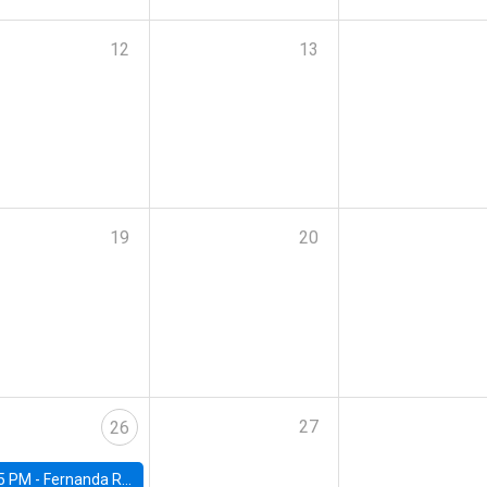
12
13
19
20
27
26
5 PM -
Fernanda Rojas Ampuero, University of Wisconsin-Madison