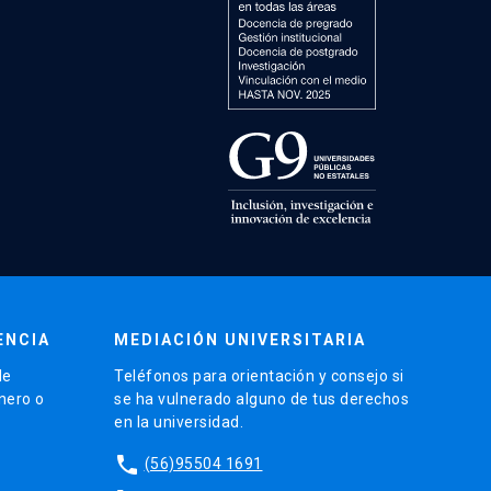
ENCIA
MEDIACIÓN UNIVERSITARIA
de
Teléfonos para orientación y consejo si
énero o
se ha vulnerado alguno de tus derechos
en la universidad.
phone
(56)95504 1691