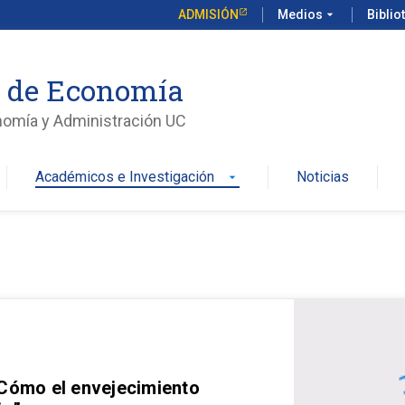
ADMISIÓN
Medios
arrow_drop_down
Biblio
o de Economía
nomía y Administración UC
Académicos e Investigación
Noticias
arrow_drop_down
 Cómo el envejecimiento