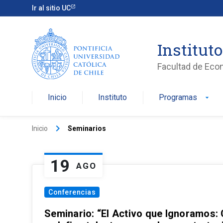
Ir al sitio UC
Institut
Facultad de Eco
Inicio
Instituto
Programas
arrow_drop_down
keyboard_arrow_right
Inicio
Seminarios
19
AGO
Conferencias
Seminario: “El Activo que Ignoramos: