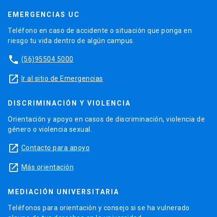
EMERGENCIAS UC
Teléfono en caso de accidente o situación que ponga en
riesgo tu vida dentro de algún campus.
phone
(56)95504 5000
launch
Ir al sitio de Emergencias
DISCRIMINACIÓN Y VIOLENCIA
Orientación y apoyo en casos de discriminación, violencia de
género o violencia sexual.
launch
Contacto para apoyo
launch
Más orientación
MEDIACIÓN UNIVERSITARIA
Teléfonos para orientación y consejo si se ha vulnerado