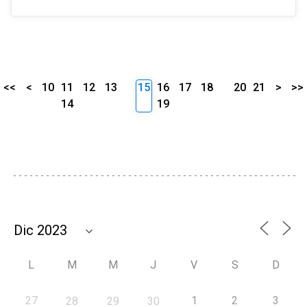
<<
<
10
11
12
13
15
16
17
18
20
21
>
>>
14
19
L
M
M
J
V
S
D
27
1
2
3
28
29
30