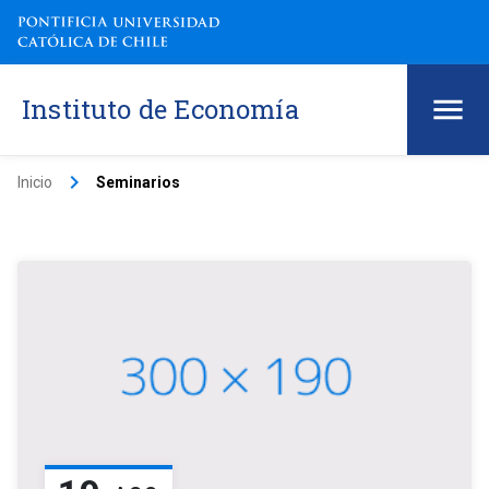
Instituto de Economía
keyboard_arrow_right
Inicio
Seminarios